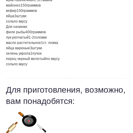
мука пшеничная
1.5
стакана
майонез
150
граммов
кефир
150
граммов
яйца
3
штуки
соль
по вкусу
Для начинки:
филе рыбы
400
граммов
лук репчатый
1-2
головки
масло растительное
1
ст. ложка
яйца вареные
3
штуки
зелень укропа
1
пучок
перец черный молотый
по вкусу
соль
по вкусу
Для приготовления, возможно,
вам понадобятся: