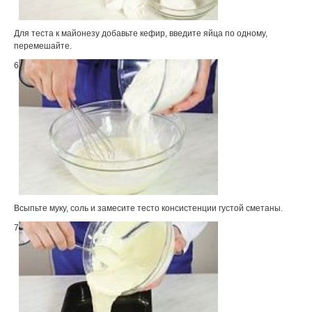
Для теста к майонезу добавьте кефир, введите яйца по одному,
перемешайте.
6
Всыпьте муку, соль и замесите тесто консистенции густой сметаны.
7