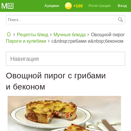
+100
Аукцион
Регистрация
Вход
Рецепты блюд
Мучные блюда
Овощной пирог
Пироги и кулебяки
с&nbsp;грибами и&nbsp;беконом
СЕГОДНЯ: 39142 РЕЦЕПТА
Навигация
Овощной пирог с грибами
и беконом