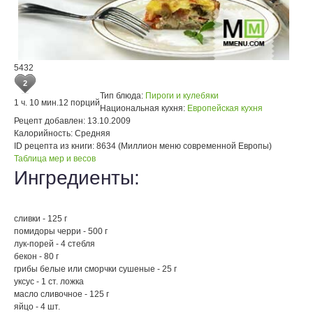
5432
2
Тип блюда:
Пироги и кулебяки
1 ч. 10 мин.
12 порций
Национальная кухня:
Европейская кухня
Рецепт добавлен:
13.10.2009
Калорийность:
Средняя
ID рецепта из книги:
8634 (Миллион меню современной Европы)
Таблица мер и весов
Ингредиенты:
сливки - 125 г
помидоры черри - 500 г
лук-порей - 4 стебля
бекон - 80 г
грибы белые или сморчки сушеные - 25 г
уксус - 1 ст. ложка
масло сливочное - 125 г
яйцо - 4 шт.