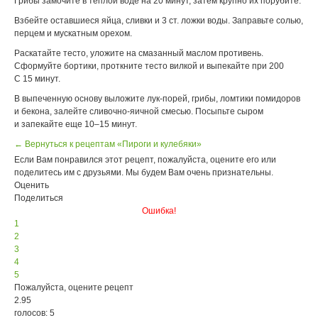
Грибы замочите в теплой воде на 20 минут, затем крупно их порубите.
Взбейте оставшиеся яйца, сливки и 3 ст. ложки воды. Заправьте солью,
перцем и мускатным орехом.
Раскатайте тесто, уложите на смазанный маслом противень.
Сформуйте бортики, проткните тесто вилкой и выпекайте при 200
С 15 минут.
В выпеченную основу выложите лук-порей, грибы, ломтики помидоров
и бекона, залейте сливочно-яичной смесью. Посыпьте сыром
и запекайте еще 10–15 минут.
← Вернуться к рецептам «Пироги и кулебяки»
Если Вам понравился этот рецепт, пожалуйста, оцените его или
поделитесь им с друзьями. Мы будем Вам очень признательны.
Оценить
Поделиться
Ошибка!
1
2
3
4
5
Пожалуйста, оцените рецепт
2.95
голосов: 5