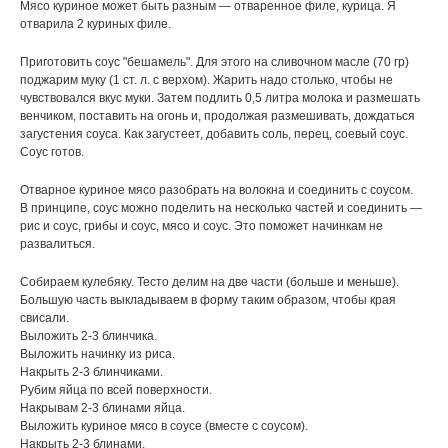
Мясо куриное может быть разным — отваренное филе, курица. Я
отварила 2 куриных филе.
Приготовить соус "бешамель". Для этого на сливочном масле (70 гр)
поджарим муку (1 ст. л. с верхом). Жарить надо столько, чтобы не
чувствовался вкус муки. Затем подлить 0,5 литра молока и размешать
венчиком, поставить на огонь и, продолжая размешивать, дождаться
загустения соуса. Как загустеет, добавить соль, перец, соевый соус.
Соус готов.
Отварное куриное мясо разобрать на волокна и соединить с соусом.
В принципе, соус можно поделить на несколько частей и соединить —
рис и соус, грибы и соус, мясо и соус. Это поможет начинкам не
развалиться.
Собираем кулебяку. Тесто делим на две части (больше и меньше).
Большую часть выкладываем в форму таким образом, чтобы края
свисали.
Выложить 2-3 блинчика.
Выложить начинку из риса.
Накрыть 2-3 блинчиками.
Рубим яйца по всей поверхности.
Накрывам 2-3 блинами яйца.
Выложить куриное мясо в соусе (вместе с соусом).
Накрыть 2-3 блинами.