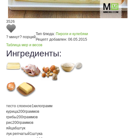
3526
Тип блюда:
Пироги и кулебяки
? минут
? порций
Рецепт добавлен:
06.05.2015
Таблица мер и весов
Ингредиенты:
тесто слоеное
1
килограмм
курица
200
граммов
грибы
200
граммов
рис
200
граммов
яйца
6
штук
лук репчатый
1
штука