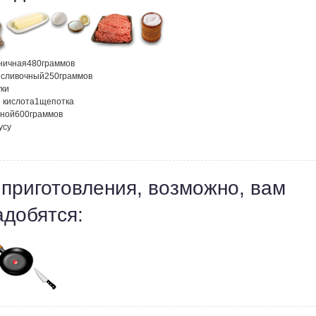
ничная
480
граммов
 сливочный
250
граммов
ки
 кислота
1
щепотка
ной
600
граммов
усу
 приготовления, возможно, вам
адобятся: