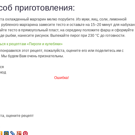
соб приготовления:
ста охлажденный маргарин мелко порубите. Из муки, яиц, соли, лимонной
 рубленого маргарина замесите тесто и оставьте на 15–20 минут для набухан
тайте тесто в прямоугольный пласт, на середину положите фарш и сформуйте
иде рыбки, нанесите рисунок. Выпекайте пирог при 230 °С до готовности.
ься к рецептам «Пироги и кулебяки»
понравился этот рецепт, пожалуйста, оцените его или поделитесь им с
. Мы будем Вам очень признательны.
ся
 код
Ошибка!
та, оцените рецепт
3