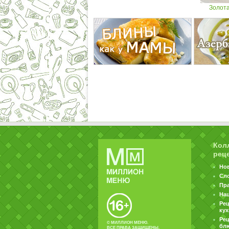
Золот
Кол
рец
Но
Сл
Пр
На
Ре
ку
Рец
© МИЛЛИОН МЕНЮ.
бл
ВСЕ ПРАВА ЗАЩИЩЕНЫ.