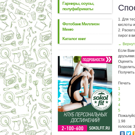
Гарниры, соусы,
Спо
полуфабрикаты
1. Для те
Фотобанк Миллион
кислоты и
Меню
2. Раска
пирог в в
Каталог книг
← Вернут
Если Вам 
друзьями
Оценить
Поделить
Получить
Печать
1
2
3
4
5
Пожалуйс
1.98
голосов: 