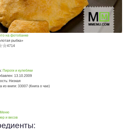
ото на фотобанке
олотая рыбка»
4714
:
Пироги и кулебяки
обавлен:
13.10.2009
ость:
Низкая
а из книги:
33007 (Книга о чае)
 Меню
ер и весов
редиенты: