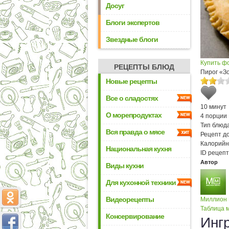
Досуг
Блоги экспертов
Звездные блоги
Купить ф
РЕЦЕПТЫ БЛЮД
Пирог «З
Новые рецепты
Все о сладостях
10 минут
О морепродуктах
4 порции
Тип блюда
Вся правда о мясе
Рецепт д
Калорийн
Национальная кухня
ID рецепт
Автор
Виды кухни
Для кухонной техники
Видеорецепты
Миллион
Таблица м
Консервирование
Инг