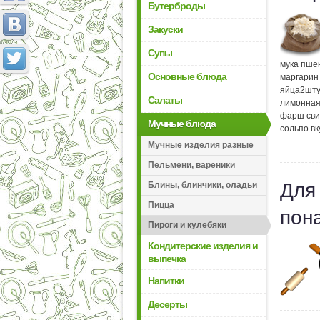
Бутерброды
Закуски
Супы
мука пше
Основные блюда
маргарин
яйца
2
шту
Салаты
лимонная
фарш сви
Мучные блюда
соль
по вк
Мучные изделия разные
Пельмени, вареники
Для
Блины, блинчики, оладьи
Пицца
пон
Пироги и кулебяки
Кондитерские изделия и
выпечка
Напитки
Десерты