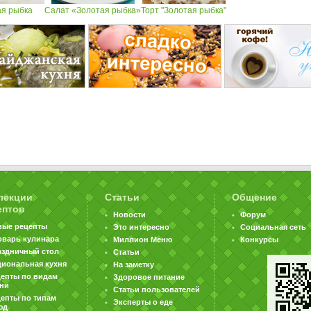
ая рыбка
Салат «Золотая рыбка»
Торт "Золотая рыбка"
лекции
Статьи
Общение
ептов
Новости
Форум
вые рецепты
Это интересно
Социальная сеть
оварь кулинара
Миллион Меню
Конкурсы
аздничный стол
Статьи
циональная кухня
На заметку
цепты по видам
Здоровое питание
хни
Статьи пользователей
епты по типам
Эксперты о еде
юд