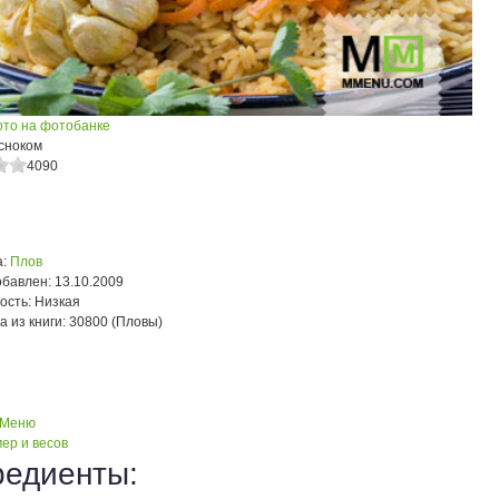
ото на фотобанке
есноком
4090
:
Плов
обавлен:
13.10.2009
ость:
Низкая
а из книги:
30800 (Пловы)
 Меню
ер и весов
редиенты: