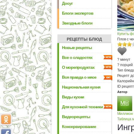
Досуг
Блоги экспертов
Звездные блоги
Купить ф
РЕЦЕПТЫ БЛЮД
Плов с ч
Новые рецепты
Все о сладостях
? минут
? порций
О морепродуктах
Тип блюда
Рецепт д
Вся правда о мясе
Калорийн
ID рецепт
Национальная кухня
Автор
Виды кухни
Для кухонной техники
Миллион
Видеорецепты
Таблица м
Инг
Консервирование