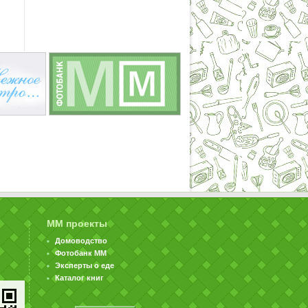
ММ проекты
Домоводство
Фотобанк ММ
Эксперты о еде
Каталог книг