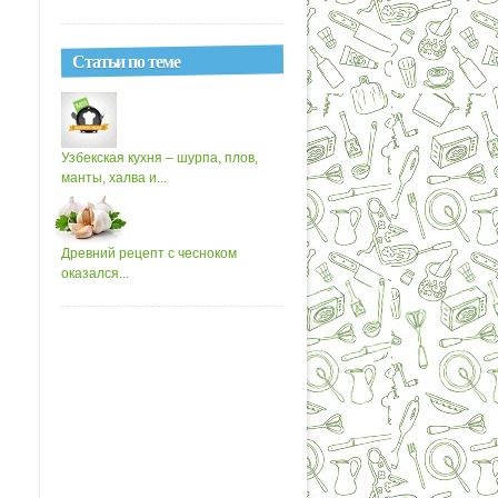
Статьи по теме
Узбекская кухня – шурпа, плов,
манты, халва и...
Древний рецепт с чесноком
оказался...