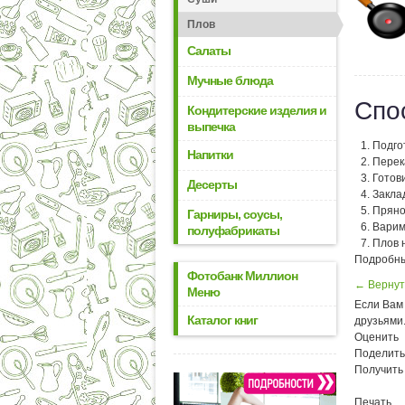
Плов
Салаты
Мучные блюда
Спо
Кондитерские изделия и
выпечка
Подго
Напитки
Перек
Готов
Десерты
Закла
Пряно
Гарниры, соусы,
Варим
полуфабрикаты
Плов 
Подробны
Фотобанк Миллион
← Вернут
Меню
Если Вам 
Каталог книг
друзьями
Оценить
Поделить
Получить
Печать