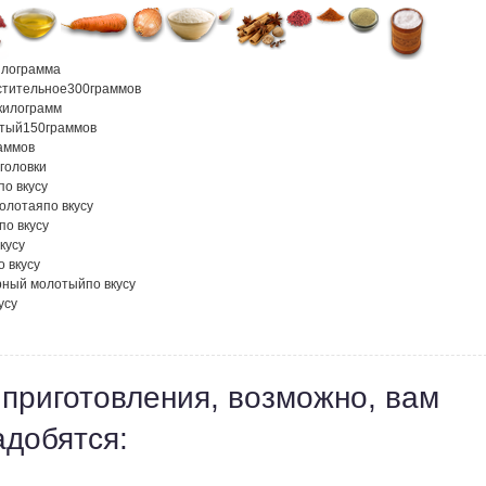
илограмма
стительное
300
граммов
килограмм
атый
150
граммов
аммов
головки
по вкусу
молотая
по вкусу
по вкусу
кусу
о вкусу
рный молотый
по вкусу
усу
 приготовления, возможно, вам
адобятся: