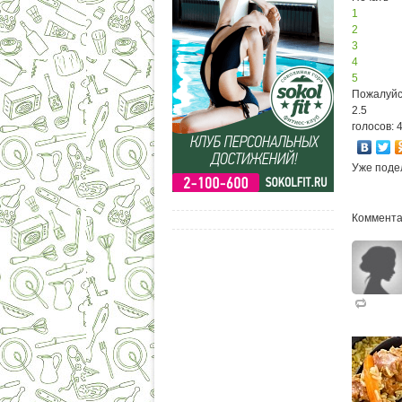
1
2
3
4
5
Пожалуйс
2.5
голосов: 
Уже поде
Коммента