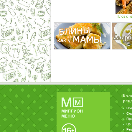
Плов с ч
Кол
рец
Но
Сл
Пр
На
Ре