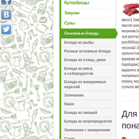
Бутерброды
Закуски
мясо
1.5
к
Супы
масло ра
морковь
1
Основные блюда
лук репч
рис
900
гр
Блюда из рыбы
чеснок
2-3
Разные основные блюда
пряности
куркума 
Блюда из птицы, дичи
барбарис
Блюда из мяса
карри
по в
и субпродуктов
паприка
п
перец че
Блюда из макаронных
изделий
соль
по вк
Запеканки
Каши
Для
Блюда из овощей
Блюда из морепродуктов
пон
Запеканки с макаронами
Суши