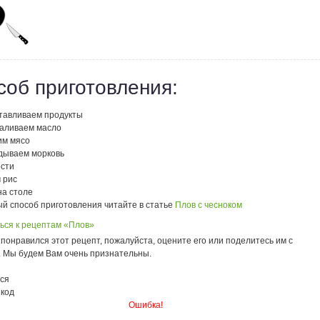
соб приготовления:
тавливаем продукты
аливаем масло
им мясо
дываем морковь
сти
 рис
на столе
й способ приготовления читайте в статье
Плов с чесноком
ься к рецептам «Плов»
понравился этот рецепт, пожалуйста, оцените его или поделитесь им с
. Мы будем Вам очень признательны.
ся
 код
Ошибка!