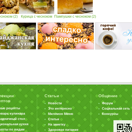
есноком (2)
Курица с чесноком
Пампушки с чесноком (2)
лекции
Статьи
Общение
ептов
Новости
Форум
вые рецепты
Это интересно
Социальная сеть
оварь кулинара
Миллион Меню
Конкурсы
аздничный стол
Статьи
циональная кухня
На заметку
цепты по видам
Здоровое питание