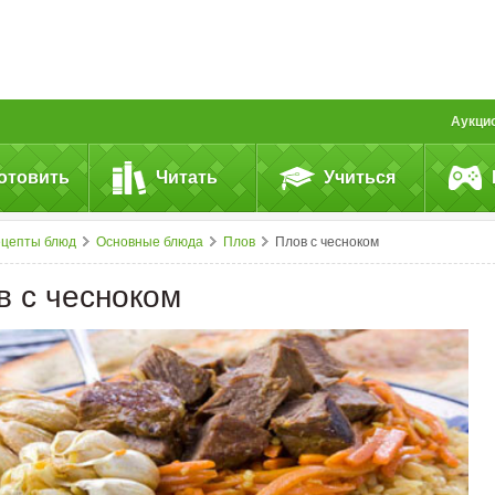
Аукци
отовить
Читать
Учиться
ецепты блюд
Основные блюда
Плов
Плов с чесноком
в с чесноком