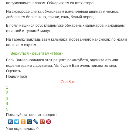
получившимся пловом. Обжариваем со всех сторон.
На сковороде слегка обжариваем измельченый шпинат и чеснок,
добавляем белое вино, сливки, соль, белый перец.
В получившийся соус кладем уже обжареных кальмаров, накрываем
крышкой и тушим 5 минут.
На тарелку выкладываем кальмара, порезанного наискосок, по краям
поливаем соусом.
← Вернуться к рецептам «Плов»
Если Вам понравился этот рецепт, пожалуйста, оцените его или
поделитесь им с друзьями. Мы будем Вам очень признательны.
Оценить
Поделиться
Ошибка!
1
2
3
4
5
Пожалуйста, оцените рецепт
Уже поделились: 0