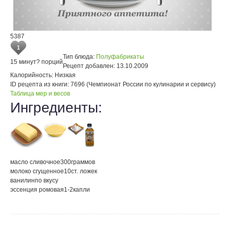
5387
1
Тип блюда:
Полуфабрикаты
15 минут
? порций
Рецепт добавлен:
13.10.2009
Калорийность:
Низкая
ID рецепта из книги:
7696 (Чемпионат России по кулинарии и сервису)
Таблица мер и весов
Ингредиенты:
масло сливочное
300
граммов
молоко сгущенное
10
ст. ложек
ванилин
по вкусу
эссенция ромовая
1-2
капли