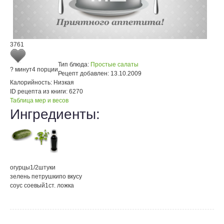
3761
Тип блюда:
Простые салаты
? минут
4 порции
Рецепт добавлен:
13.10.2009
Калорийность:
Низкая
ID рецепта из книги:
6270
Таблица мер и весов
Ингредиенты:
огурцы
1/2
штуки
зелень петрушки
по вкусу
соус соевый
1
ст. ложка