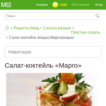
+100
Аукцион
Регистрация
Вход
Рецепты блюд
Салаты разные
Простые салаты
Салат-коктейль &laquo;Марго&raquo;
СЕГОДНЯ: 39142 РЕЦЕПТА
Навигация
Салат-коктейль «Марго»