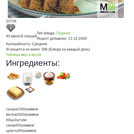
20756
2
Тип блюда:
Пудинги
40 минут
6 порций
Рецепт добавлен:
13.10.2009
Калорийность:
Средняя
ID рецепта из книги:
396 (Блюда на каждый день)
Таблица мер и весов
Ингредиенты:
сухари
240
граммов
молоко
500
граммов
яйца
3
штуки
сахар
60
граммов
цукаты
60
граммов