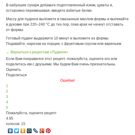
В набухшие сухари добавьте подготовленный изюм, цукаты и,
осторожно перемешивая, введите взбитые белки.
Массу для пудинга выложите в смазанные маслом формы и выпекайте
в духовке при 220–240 °С до тех пор, пока края не начнут отставать
от формы.
Готовый пудинг выдержите 10 минут и выложите из формы.
Подавайте, нарезав на порции, с фруктовым соусом или вареньем.
← Вернуться к рецептам «Пудинги»
Если Вам понравился этот рецепт, пожалуйста, оцените его или
поделитесь им с друзьями. Мы будем Вам очень признательны.
Оценить
Поделиться
Ошибка!
1
2
3
4
5
Пожалуйста, оцените рецепт
4.95
голосов: 15