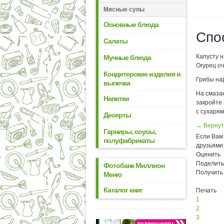
Мясные супы
Основные блюда
Спо
Салаты
Капусту 
Мучные блюда
Огурец оч
Кондитерские изделия и
Грибы на
выпечка
На смазан
Напитки
закройте
с сухарям
Десерты
← Вернут
Гарниры, соусы,
Если Вам 
полуфабрикаты
друзьями
Оценить
Поделить
Фотобанк Миллион
Получить
Меню
Каталог книг
Печать
1
2
3