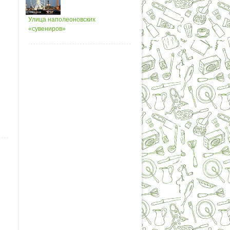
Улица наполеоновских
«сувениров»