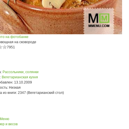
ото на фотобанке
овощная на сковороде
7951
:
Рассольники, солянки
:
Вегетарианская кухня
обавлен:
13.10.2009
ость:
Низкая
а из книги:
2347 (Вегетарианский стол)
 Меню
ер и весов