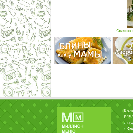
Солянка о
Кол
рец
Но
Сл