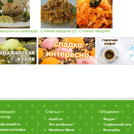
вощная на сковороде...
Солянка овощная (2)
Солянка овощная
лекции
Статьи
Общение
ептов
Новости
Форум
вые рецепты
Это интересно
Социальная сеть
оварь кулинара
Миллион Меню
Конкурсы