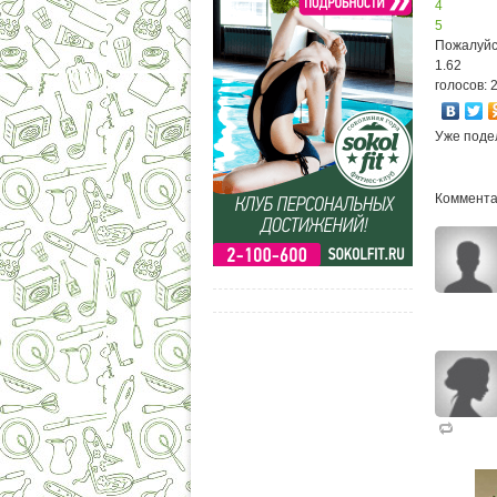
4
5
Пожалуйс
1.62
голосов: 
Уже поде
Комментар