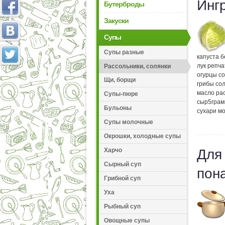
Инг
Бутерброды
Закуски
Супы
Супы разные
капуста 
лук репч
Рассольники, солянки
огурцы с
Щи, борщи
грибы со
масло ра
Супы-пюре
сыр
5
грам
Бульоны
сухари м
Супы молочные
Окрошки, холодные супы
Для
Харчо
Сырный суп
пон
Грибной суп
Уха
Рыбный суп
Овощные супы