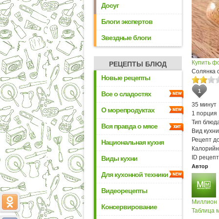
Досуг
Блоги экспертов
Звездные блоги
Купить ф
РЕЦЕПТЫ БЛЮД
Солянка 
Новые рецепты
1
Все о сладостях
35 минут
О морепродуктах
1 порция
Тип блюда
Вся правда о мясе
Вид кухни
Рецепт д
Национальная кухня
Калорийн
ID рецепт
Виды кухни
Автор
Для кухонной техники
Видеорецепты
Миллион
Консервирование
Таблица м