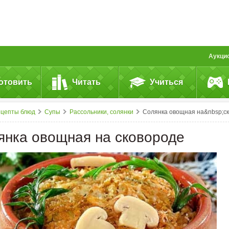
Аукци
отовить
Читать
Учиться
ецепты блюд
Супы
Рассольники, солянки
Солянка овощная на&nbsp;сковороде
янка овощная на сковороде