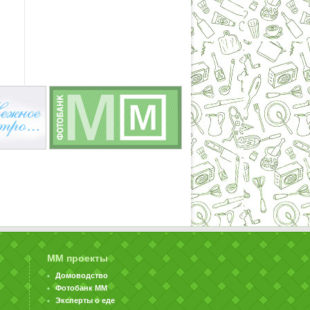
ММ проекты
Домоводство
Фотобанк ММ
Эксперты о еде