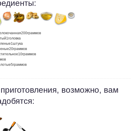
редиенты:
белокочанная
200
граммов
атый
1
головка
оленые
1
штука
леные
20
граммов
стительное
10
граммов
мов
олотые
5
граммов
 приготовления, возможно, вам
адобятся: