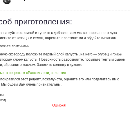
соб приготовления:
нашинкуйте соломкой и тушите с добавлением мелко нарезанного лука.
истите от кожицы и семян, нарежьте пластинками и обдайте кипятком.
режьте ломтиками.
ную сковороду положите первый слой капусты, на него — огурец и грибы,
 вторым слоем капусты. Поверхность разровняйте, посыпьте тертым сыром
и, сбрызните маслом. Запеките солянку в духовке.
ься к рецептам «Рассольники, солянки»
понравился этот рецепт, пожалуйста, оцените его или поделитесь им с
. Мы будем Вам очень признательны.
ся
 код
Ошибка!