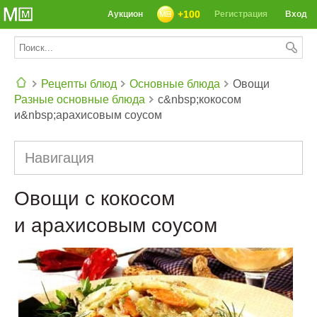
+100
Аукцион
Регистрация
Вход
Рецепты блюд
Основные блюда
Овощи
Разные основные блюда
с&nbsp;кокосом
СЕГОДНЯ: 39142 РЕЦЕПТА
и&nbsp;арахисовым соусом
Навигация
Овощи с кокосом
и арахисовым соусом