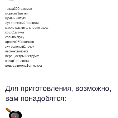
тыква
300
граммов
морковь
3
штуки
цукини
2
штуки
лук репчатый
2
головки
масло растительное
по вкусу
кокос
1
штука
соль
по вкусу
арахис
250
граммов
лук зеленый
1
пучок
чеснок
1
головка
перец острый
3
стручка
сахар
1
ст. ложка
цедра лимона
1
ст. ложка
Для приготовления, возможно,
вам понадобятся: