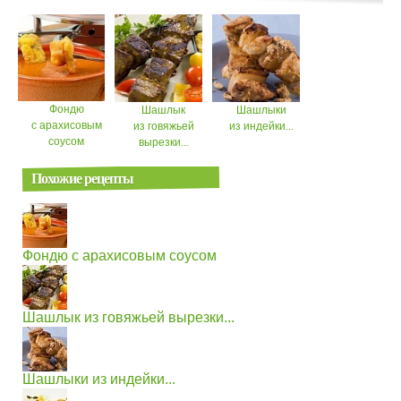
Фондю
Шашлык
Шашлыки
с арахисовым
из говяжьей
из индейки...
соусом
вырезки...
Похожие рецепты
Фондю с арахисовым соусом
Шашлык из говяжьей вырезки...
Шашлыки из индейки...