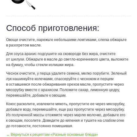
Способ приготовления:
Овощи очистите, нарежьте небольшими ломтиками, слегка обжарьте
в разогретом масле.
Для соуса арахис подсушите на сковороде без жира, очистите
от шелухи. Обжарьте в масле до светло-коричневого цвета, выложите
на бумагу, чтобы стекли излишки жира.
Чеснок очистите, у перца удалите семена, мелко порубите. Зеленый
лук нашинкуйте колечками, спассеруйте с чесноком и перцем
в оставшемся после обжаривания орехов масле, пропустите через
мясорубку вместе с арахисом. Положите сахар, лимонную цедру,
перемешайте, добавьте к овощам.
Кокос расколите, извлеките мякоть, пропустите ее через мясорубку,
добавьте воду, перемешайте, еще раз пропустите через мясорубку.
Из полученной массы отожмите через марлю молочко, добавьте его
к овощам, посолите. Доведите до кипения и тушите на слабом огне
до готовности, постоянно помешивая.
← Вернуться к рецептам «Разные основные блюда»