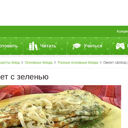
Аукци
отовить
Читать
Учиться
ецепты блюд
Основные блюда
Разные основные блюда
Омлет с&nbsp;зелень
ет с зеленью