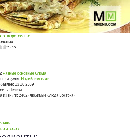
ото на фотобанке
зеленью
5265
:
Разные основные блюда
ьная кухня:
Индийская кухня
обавлен:
13.10.2009
ость:
Низкая
а из книги:
2402 (Любимые блюда Востока)
 Меню
ер и весов