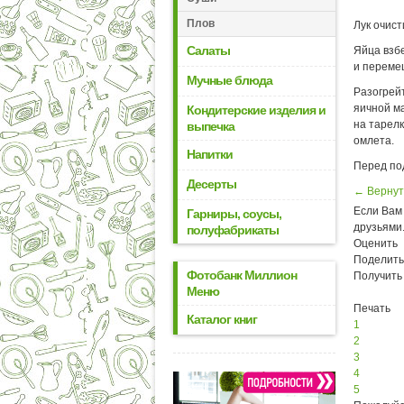
Плов
Лук очист
Салаты
Яйца взбе
и переме
Мучные блюда
Разогрейт
яичной м
Кондитерские изделия и
на тарелк
выпечка
омлета.
Напитки
Перед по
Десерты
← Вернут
Если Вам 
Гарниры, соусы,
друзьями
полуфабрикаты
Оценить
Поделить
Фотобанк Миллион
Получить
Меню
Печать
Каталог книг
1
2
3
4
5