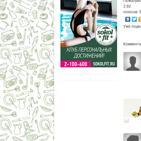
Пожалуйс
2.82
голосов: 
Уже поде
Комментар