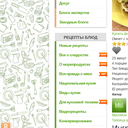
Досуг
Блоги экспертов
Звездные блоги
Купить ф
РЕЦЕПТЫ БЛЮД
Омлет с 
Новые рецепты
Все о сладостях
25 минут
4 порции
О морепродуктах
Тип блюда
Вся правда о мясе
Национал
Рецепт д
Национальная кухня
Калорийн
ID рецепт
Виды кухни
Автор
Для кухонной техники
Видеорецепты
Миллион
Таблица м
Консервирование