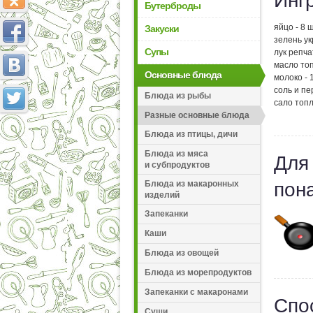
Инг
Бутерброды
яйцо - 8 ш
Закуски
зелень ук
Супы
лук репча
масло топ
Основные блюда
молоко - 
соль и пе
Блюда из рыбы
сало топл
Разные основные блюда
Блюда из птицы, дичи
Блюда из мяса
Для
и субпродуктов
Блюда из макаронных
пон
изделий
Запеканки
Каши
Блюда из овощей
Блюда из морепродуктов
Запеканки с макаронами
Спо
Суши