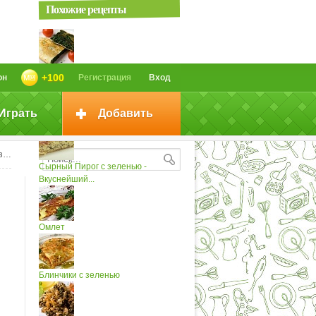
Похожие рецепты
Омлет с зеленью
+100
он
Регистрация
Вход
Играть
Добавить
Омлет с зеленью (2)
ю
Сырный Пирог с зеленью -
Вкуснейший...
Омлет
Блинчики с зеленью