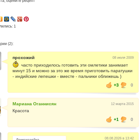
та, оцените рецепт
5
лились: 1
ии (2):
прохожий
08 июля 2009
часто приходилось готовить эти омлетики занимает
минут 15 и можно за это же время приготовить паратушки
- индийские лепешки - вместе - пальчики оближешь )
+3
0
Мариана Оганнисян
12 марта 2015
Красота
+1
0
08.08.2026 в 13:42