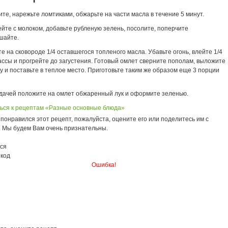
ите, нарежьте ломтиками, обжарьте на части масла в течение 5 минут.
йте с молоком, добавьте рубленую зелень, посолите, поперчите
шайте.
е на сковороде 1/4 оставшегося топленого масла. Убавьте огонь, влейте 1/4
ассы и прогрейте до загустения. Готовый омлет сверните пополам, выложите
у и поставьте в теплое место. Приготовьте таким же образом еще 3 порции
дачей положите на омлет обжаренный лук и оформите зеленью.
ься к рецептам «Разные основные блюда»
понравился этот рецепт, пожалуйста, оцените его или поделитесь им с
. Мы будем Вам очень признательны.
ся
 код
Ошибка!