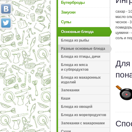
Инг
Бутерброды
сахар - 1/
Закуски
масло оли
Супы
чеснок - 
помидоры 
Основные блюда
цуккини - 
соль и пе
Блюда из рыбы
Разные основные блюда
Блюда из птицы, дичи
Для
Блюда из мяса
и субпродуктов
пон
Блюда из макаронных
изделий
Запеканки
Каши
Блюда из овощей
Блюда из морепродуктов
Спо
Запеканки с макаронами
Суши