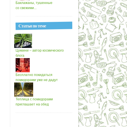
Баклажаны, тушенные
со свежими...
Статьи по теме
Цуккини – автор космического
блога
Бесплатно покидаться
помидорами уже не дадут
Теплица с помидорами
приглашает на обед