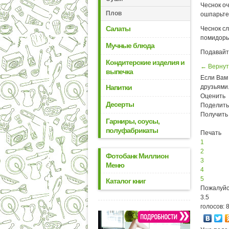
Чеснок о
Плов
ошпарьте 
Салаты
Чеснок сл
помидоры,
Мучные блюда
Подавайт
Кондитерские изделия и
← Вернут
выпечка
Если Вам 
Напитки
друзьями
Оценить
Десерты
Поделить
Получить
Гарниры, соусы,
полуфабрикаты
Печать
1
2
Фотобанк Миллион
3
Меню
4
5
Каталог книг
Пожалуйс
3.5
голосов: 