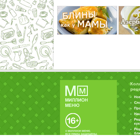
Кол
рец
Но
Сл
Пр
На
Ре
ку
Рец
© МИЛЛИОН МЕНЮ.
бл
ВСЕ ПРАВА ЗАЩИЩЕНЫ.