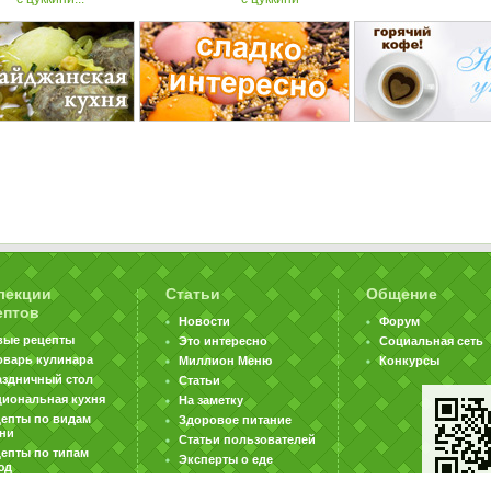
лекции
Статьи
Общение
ептов
Новости
Форум
вые рецепты
Это интересно
Социальная сеть
оварь кулинара
Миллион Меню
Конкурсы
аздничный стол
Статьи
циональная кухня
На заметку
цепты по видам
Здоровое питание
хни
Статьи пользователей
епты по типам
Эксперты о еде
юд