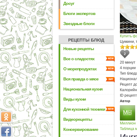
Досуг
Блоги экспертов
Звездные блоги
Купить ф
РЕЦЕПТЫ БЛЮД
Цуккини,
Новые рецепты
2
Все о сладостях
20 минут
4 порции
О морепродуктах
Тип блюда
Вся правда о мясе
Национал
Рецепт д
Национальная кухня
Калорийн
ID рецепт
Виды кухни
Автор
Для кухонной техники
Видеорецепты
Миллион
Таблица м
Консервирование