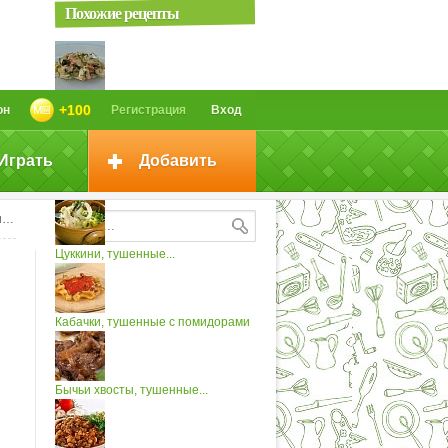
Похожие рецепты
Шампиньоны, тушенные
+100
он
Регистрация
Вход
с цуккини...
Играть
Добавить
Шампиньоны, тушенные с цуккини
и
Цуккини, тушенные...
Кабачки, тушенные с помидорами
Бычьи хвосты, тушенные...