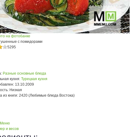
ото на фотобанке
 тушенные с помидорами
5295
:
Разные основные блюда
ьная кухня:
Турецкая кухня
обавлен:
13.10.2009
ость:
Низкая
а из книги:
2420 (Любимые блюда Востока)
 Меню
ер и весов