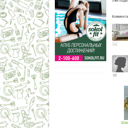
Уже поде
Комментар
Шам