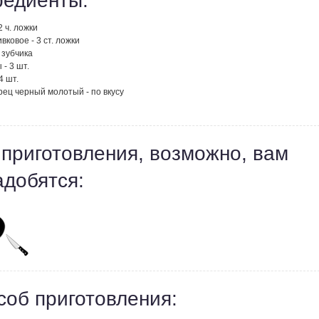
редиенты:
2 ч. ложки
вковое - 3 ст. ложки
3 зубчика
- 3 шт.
4 шт.
рец черный молотый - по вкусу
 приготовления, возможно, вам
адобятся:
соб приготовления: