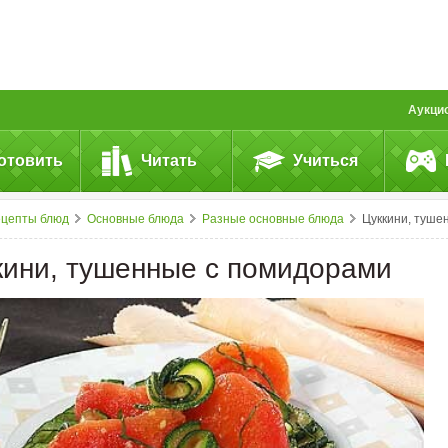
Аукци
отовить
Читать
Учиться
ецепты блюд
Основные блюда
Разные основные блюда
Цуккини, тушенные с&nbsp;помидорам
кини, тушенные с помидорами