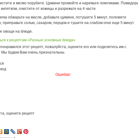
чистите и мелко порубите. Цуккини промойте и нарежьте ломтиками. Помидор
кипятком, очистите от кожицы и разрежьте на 4 части.
егка обжарьте на масле, добавьте цуккини, потушите 5 минут, положите
 приправьте солью, сахаром, перцем и тушите на слабом огне еще 5 минут.
е овощи на блюде.
ься к рецептам «Разные основные блюда»
понравился этот рецепт, пожалуйста, оцените его или поделитесь им с
. Мы будем Вам очень признательны.
ся
 код
Ошибка!
та, оцените рецепт
8