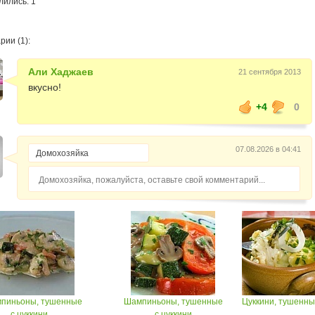
лились: 1
ии (1):
Али Хаджаев
21 сентября 2013
вкусно!
+4
0
07.08.2026 в 04:41
Домохозяйка, пожалуйста, оставьте свой комментарий...
пиньоны, тушенные
Шампиньоны, тушенные
Цуккини, тушенные
с цуккини...
с цуккини