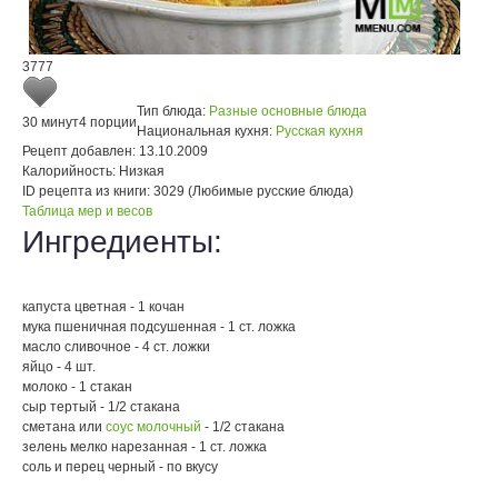
3777
Тип блюда:
Разные основные блюда
30 минут
4 порции
Национальная кухня:
Русская кухня
Рецепт добавлен:
13.10.2009
Калорийность:
Низкая
ID рецепта из книги:
3029 (Любимые русские блюда)
Таблица мер и весов
Ингредиенты:
капуста цветная - 1 кочан
мука пшеничная подсушенная - 1 ст. ложка
масло сливочное - 4 ст. ложки
яйцо - 4 шт.
молоко - 1 стакан
сыр тертый - 1/2 стакана
сметана или
соус молочный
- 1/2 стакана
зелень мелко нарезанная - 1 ст. ложка
соль и перец черный - по вкусу