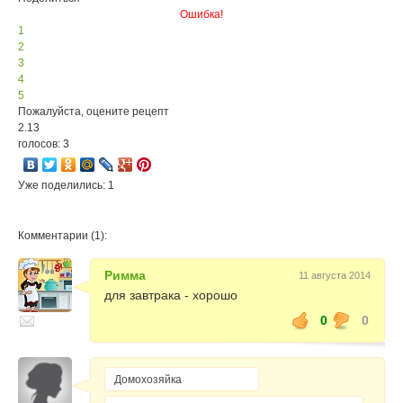
Ошибка!
1
2
3
4
5
Пожалуйста, оцените рецепт
2.13
голосов: 3
Уже поделились: 1
Комментарии (1):
Римма
11 августа 2014
для завтрака - хорошо
0
0