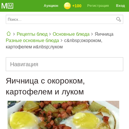
+100
Аукцион
Регистрация
Вход
Рецепты блюд
Основные блюда
Яичница
Разные основные блюда
с&nbsp;окороком,
СЕГОДНЯ: 39142 РЕЦЕПТА
картофелем и&nbsp;луком
Навигация
Яичница с окороком,
картофелем и луком