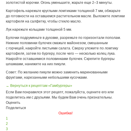
золотистой корочки. Огонь уменьшите, жарьте еще 2–3 минуты.
Картофель нарежьте круглыми ломтиками толщиной 7 мм, обжарьте
до готовности на оставшемся растительном масле. Выложите ломтики
картофеля на салфетку, чтобы стекло масло.
Лук нарежьте кольцами толщиной 5 мм.
Булочки подрумяньте в духовке, разрежьте по горизонтали пополам.
Нижние половинки булочек смажьте майонезом, смешанным
с горчицей, накройте листьями салата. Сверху уложите по ломтику
картофеля, затем по бургеру, после чего — несколько колец лука.
Накройте оставшимися половинками булочек. Скрепите бургеры
шпажками, нанижите на них пикули.
Совет: По желанию пикули можно заменить маринованными
фруктами, нарезанными небольшими кусочками.
← Вернуться к рецептам «Гамбургеры»
Если Вам понравился этот рецепт, пожалуйста, оцените его или
поделитесь им с друзьями. Мы будем Вам очень признательны.
Оценить
Поделиться
Ошибка!
1
2
3