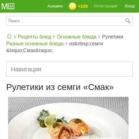
+100
Аукцион
Регистрация
Вход
Рецепты блюд
Основные блюда
Рулетики
Разные основные блюда
из&nbsp;семги
СЕГОДНЯ: 39142 РЕЦЕПТА
&laquo;Смак&raquo;
Навигация
Рулетики из семги «Смак»