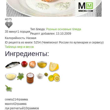
4075
1
Тип блюда:
Разные основные блюда
35 минут
1 порция
Рецепт добавлен:
13.10.2009
Калорийность:
Низкая
ID рецепта из книги:
5254 (Чемпионат России по кулинарии и сервису)
Таблица мер и весов
Ингредиенты:
семга
214
грамма
манго
42
грамма
лук репчатый
10
граммов