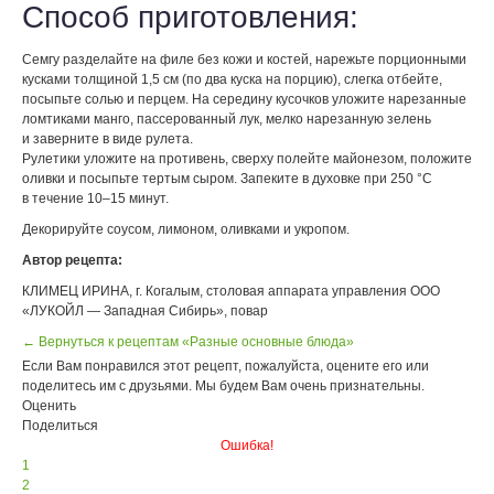
Способ приготовления:
Семгу разделайте на филе без кожи и костей, нарежьте порционными
кусками толщиной 1,5 см (по два куска на порцию), слегка отбейте,
посыпьте солью и перцем. На середину кусочков уложите нарезанные
ломтиками манго, пассерованный лук, мелко нарезанную зелень
и заверните в виде рулета.
Рулетики уложите на противень, сверху полейте майонезом, положите
оливки и посыпьте тертым сыром. Запеките в духовке при 250 °С
в течение 10–15 минут.
Декорируйте соусом, лимоном, оливками и укропом.
Автор рецепта:
КЛИМЕЦ ИРИНА, г. Когалым, столовая аппарата управления ООО
«ЛУКОЙЛ — Западная Сибирь», повар
← Вернуться к рецептам «Разные основные блюда»
Если Вам понравился этот рецепт, пожалуйста, оцените его или
поделитесь им с друзьями. Мы будем Вам очень признательны.
Оценить
Поделиться
Ошибка!
1
2