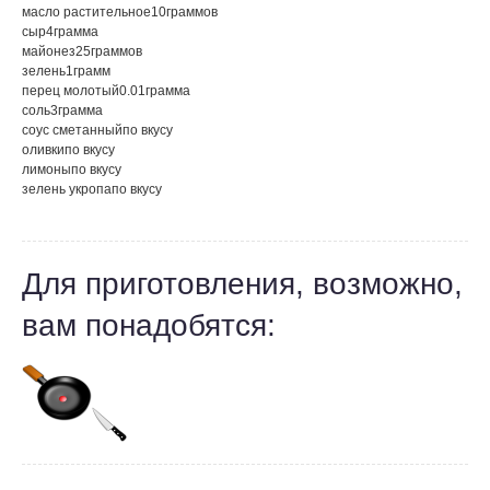
масло растительное
10
граммов
сыр
4
грамма
майонез
25
граммов
зелень
1
грамм
перец молотый
0.01
грамма
соль
3
грамма
соус сметанный
по вкусу
оливки
по вкусу
лимоны
по вкусу
зелень укропа
по вкусу
Для приготовления, возможно,
вам понадобятся: