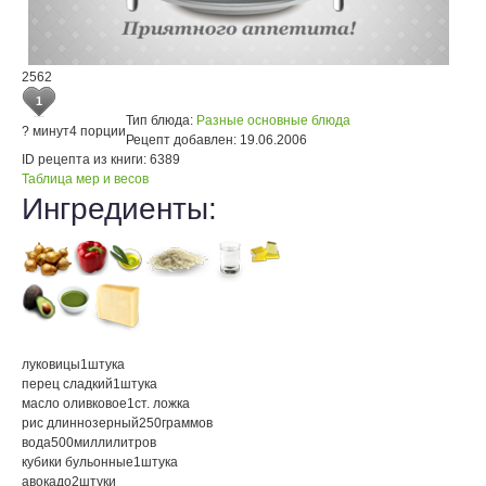
2562
1
Тип блюда:
Разные основные блюда
? минут
4 порции
Рецепт добавлен:
19.06.2006
ID рецепта из книги:
6389
Таблица мер и весов
Ингредиенты:
луковицы
1
штука
перец сладкий
1
штука
масло оливковое
1
ст. ложка
рис длиннозерный
250
граммов
вода
500
миллилитров
кубики бульонные
1
штука
авокадо
2
штуки