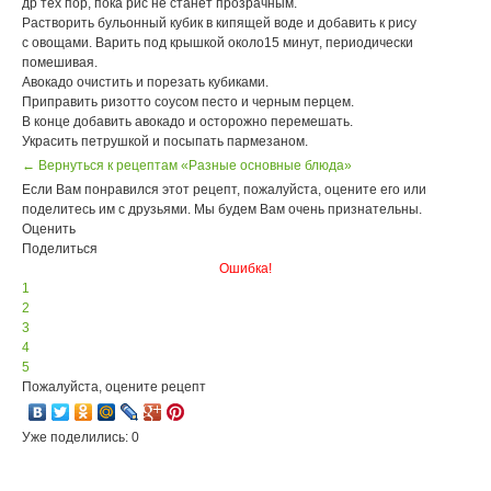
др тех пор, пока рис не станет прозрачным.
Растворить бульонный кубик в кипящей воде и добавить к рису
с овощами. Варить под крышкой около15 минут, периодически
помешивая.
Авокадо очистить и порезать кубиками.
Приправить ризотто соусом песто и черным перцем.
В конце добавить авокадо и осторожно перемешать.
Украсить петрушкой и посыпать пармезаном.
← Вернуться к рецептам «Разные основные блюда»
Если Вам понравился этот рецепт, пожалуйста, оцените его или
поделитесь им с друзьями. Мы будем Вам очень признательны.
Оценить
Поделиться
Ошибка!
1
2
3
4
5
Пожалуйста, оцените рецепт
Уже поделились: 0