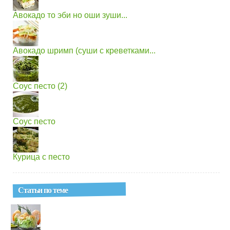
Авокадо то эби но оши зуши...
Авокадо шримп (суши с креветками...
Соус песто (2)
Соус песто
Курица с песто
Статьи по теме