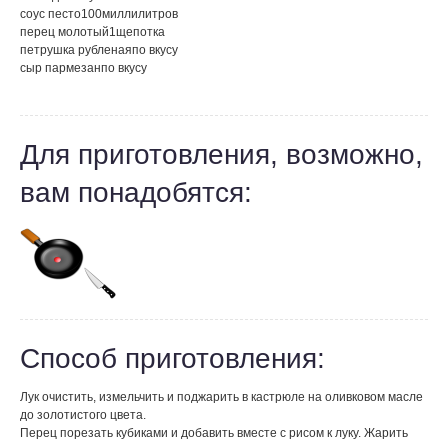
соус песто
100
миллилитров
перец молотый
1
щепотка
петрушка рубленая
по вкусу
сыр пармезан
по вкусу
Для приготовления, возможно,
вам понадобятся:
Способ приготовления:
Лук очистить, измельчить и поджарить в кастрюле на оливковом масле
до золотистого цвета.
Перец порезать кубиками и добавить вместе с рисом к луку. Жарить