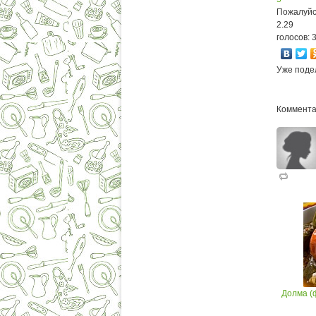
Пожалуйс
2.29
голосов: 
Уже поде
Коммента
Долма (