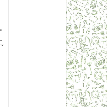
дут
ом
Это