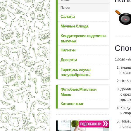
Плов
Салаты
Мучные блюда
Кондитерские изделия и
выпечка
Спо
Напитки
Десерты
Слово «д
Бланш
Гарниры, соусы,
охлаж
полуфабрикаты
Чтобы
Фотобанк Миллион
Добав
Меню
с оре
крышк
Каталог книг
Кладу
и сво
Помещ
полив