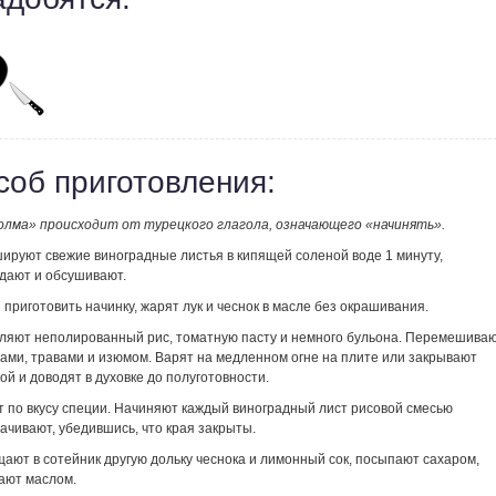
соб приготовления:
олма» происходит от турецкого глагола, означающего «начинять».
ируют свежие виноградные листья в кипящей соленой воде 1 минуту,
дают и обсушивают.
 приготовить начинку, жарят лук и чеснок в масле без окрашивания.
ляют неполированный рис, томатную пасту и немного бульона. Перемешива
хами, травами и изюмом. Варят на медленном огне на плите или закрывают
ой и доводят в духовке до полуготовности.
т по вкусу специи. Начиняют каждый виноградный лист рисовой смесью
рачивают, убедившись, что края закрыты.
ают в сотейник другую дольку чеснока и лимонный сок, посыпают сахаром,
ают маслом.