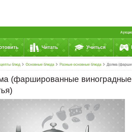
Аукци
отовить
Читать
Учиться
ецепты блюд
Основные блюда
Разные основные блюда
Долма (фаршированные виноградные листья)
ма (фаршированные виноградные
ья)