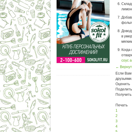
Склад
лимон
Добав
фольг
Довод
в уме
мягки
Когда
отвар
соус 
← Вернут
Если Вам 
друзьями
Оценить
Поделить
Получить
Печать
1
2
3
4
5