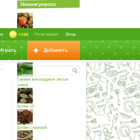
Похожие рецепты
Долма (фаршированные овощи
+100
он
Регистрация
Вход
и...
Играть
Добавить
Виноградные листья...
Свежие виноградные листья
зимой
Долма (2)
Долма с курицей