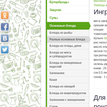
Миллион
Бутерброды
Таблица м
Закуски
Инг
Супы
мята све
Основные блюда
орешки ке
специи
Блюда из рыбы
томатная 
бульон
б
Разные основные блюда
рис непо
Блюда из птицы, дичи
масло оли
чеснок то
Блюда из мяса
лук репча
и субпродуктов
виноградн
Блюда из макаронных
зелень у
изделий
изюм - 25 
сок 0,5 л
Запеканки
сахар - 1
Каши
Блюда из овощей
Блюда из морепродуктов
Для
Запеканки с макаронами
пон
Суши