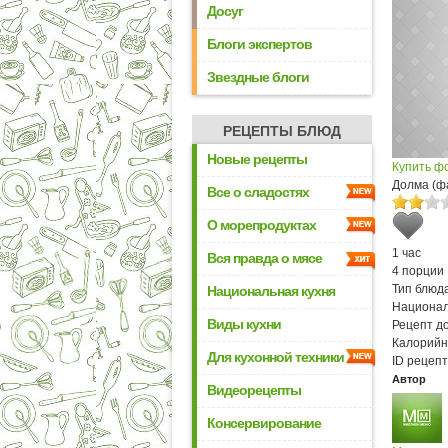
Досуг
Блоги экспертов
Звездные блоги
РЕЦЕПТЫ БЛЮД
Новые рецепты
Купить ф
Долма (ф
Все о сладостях
О морепродуктах
1 час
Вся правда о мясе
4 порции
Тип блюда
Национальная кухня
Национал
Виды кухни
Рецепт д
Калорийн
Для кухонной техники
ID рецепт
Автор
Видеорецепты
Консервирование