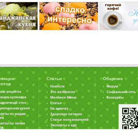
лекции
Статьи
Общение
ептов
Новости
Форум
вые рецепты
Это интересно
Социальная сеть
оварь кулинара
Миллион Меню
Конкурсы
аздничный стол
Статьи
циональная кухня
На заметку
цепты по видам
Здоровое питание
хни
Статьи пользователей
епты по типам
Эксперты о еде
юд