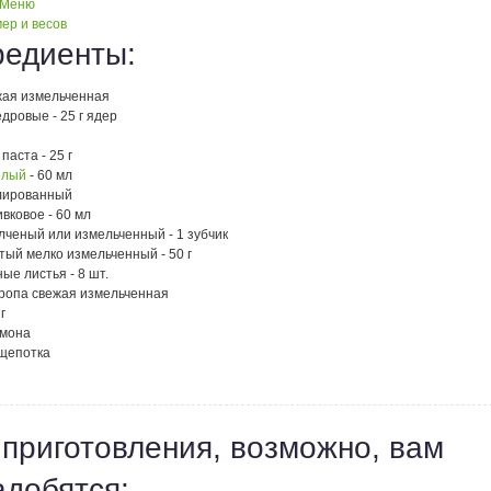
 Меню
ер и весов
редиенты:
жая измельченная
дровые - 25 г ядер
паста - 25 г
елый
- 60 мл
лированный
вковое - 60 мл
лченый или измельченный - 1 зубчик
тый мелко измельченный - 50 г
ые листья - 8 шт.
кропа свежая измельченная
г
имона
 щепотка
 приготовления, возможно, вам
адобятся: