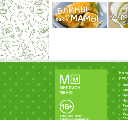
Кол
рец
Но
Сл
Пр
На
Ре
ку
Рец
© МИЛЛИОН МЕНЮ.
бл
ВСЕ ПРАВА ЗАЩИЩЕНЫ.