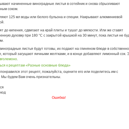
ывают начиненные виноградные листья в сотейник и снова сбрызгивают
ным соком.
ляют 125 мл воды или белого бульона и специи. Накрывают алюминиевой
ой.
ят до кипения, сдвигают на край плиты и тушат до мягкости. Или же ставят
ренную духовку при 180 °С с закрытой крышкой на 30 минут, пока листья не бу
ми.
 виноградные листья будут готовы, их подают на глиняном блюде в собственн
е, который загущают яичными желтками, и в конце добавляют лимонный сок. 
aвголемонo
.
ься к рецептам «Разные основные блюда»
понравился этот рецепт, пожалуйста, оцените его или поделитесь им с
. Мы будем Вам очень признательны.
ся
 код
Ошибка!