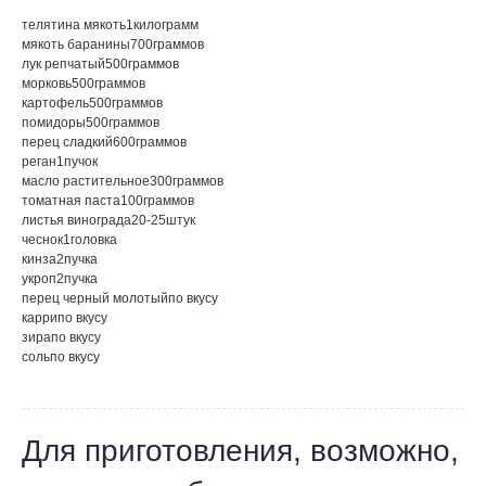
телятина мякоть
1
килограмм
мякоть баранины
700
граммов
лук репчатый
500
граммов
морковь
500
граммов
картофель
500
граммов
помидоры
500
граммов
перец сладкий
600
граммов
реган
1
пучок
масло растительное
300
граммов
томатная паста
100
граммов
листья винограда
20-25
штук
чеснок
1
головка
кинза
2
пучка
укроп
2
пучка
перец черный молотый
по вкусу
карри
по вкусу
зира
по вкусу
соль
по вкусу
Для приготовления, возможно,