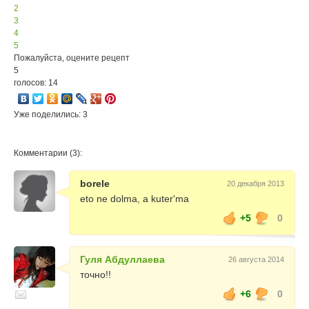
2
3
4
5
Пожалуйста, оцените рецепт
5
голосов: 14
Уже поделились: 3
Комментарии (3):
borele
20 декабря 2013
eto ne dolma, a kuter'ma
+5
0
Гуля Абдуллаева
26 августа 2014
точно!!
+6
0