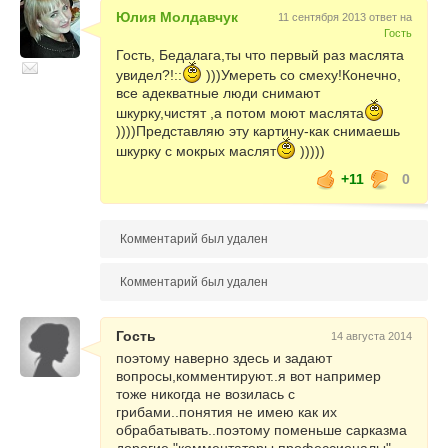
Юлия Молдавчук
11 сентября 2013 ответ на
Гость
Гость, Бедалага,ты что первый раз маслята
увидел?!::
)))Умереть со смеху!Конечно,
все адекватные люди снимают
шкурку,чистят ,а потом моют маслята
))))Представляю эту картину-как снимаешь
шкурку с мокрых маслят
)))))
+11
0
Комментарий был удален
Комментарий был удален
Гость
14 августа 2014
поэтому наверно здесь и задают
вопросы,комментируют..я вот например
тоже никогда не возилась с
грибами..понятия не имею как их
обрабатывать..поэтому поменьше сарказма