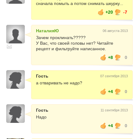
сначала помыть а потом снимать шкурку...
+20
-7
НаталияЮ
06 августа 2013
Зачем проклинать?????
У Вас, что своей головы нет? Читайте
рецепт и фильтруйте написанное.
+8
0
Гость
07 сентября 2013
а отваривать не надо?
+4
0
Гость
11 сентября 2013
Надо
+4
0