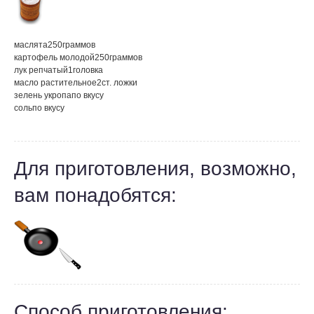
маслята
250
граммов
картофель молодой
250
граммов
лук репчатый
1
головка
масло растительное
2
ст. ложки
зелень укропа
по вкусу
соль
по вкусу
Для приготовления, возможно,
вам понадобятся:
Способ приготовления: