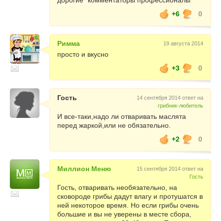
дорогие "комментаторы профессионалы"
+6
0
Римма
19 августа 2014
просто и вкусно
+3
0
Гость
14 сентября 2014 ответ на
грибник-любитель
И все-таки,надо ли отваривать маслята
перед жаркой,или не обязательно.
+2
0
Миллион Меню
15 сентября 2014 ответ на
Гость
Гость, отваривать необязательно, на
сковороде грибы дадут влагу и протушатся в
ней некоторое время. Но если грибы очень
большие и вы не уверены в месте сбора,