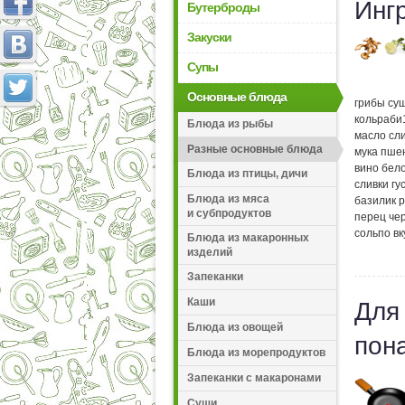
Инг
Бутерброды
Закуски
Супы
Основные блюда
грибы су
кольраби
Блюда из рыбы
масло сл
Разные основные блюда
мука пше
вино бел
Блюда из птицы, дичи
сливки гу
Блюда из мяса
базилик 
и субпродуктов
перец че
соль
по вк
Блюда из макаронных
изделий
Запеканки
Каши
Для
Блюда из овощей
пон
Блюда из морепродуктов
Запеканки с макаронами
Суши