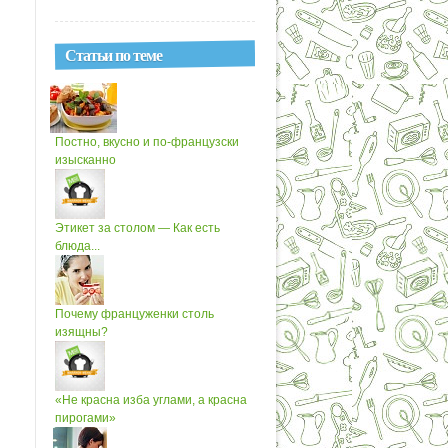
Статьи по теме
Постно, вкусно и по-французски
изысканно
Этикет за столом — Как есть
блюда...
Почему француженки столь
изящны?
«Не красна изба углами, а красна
пирогами»