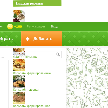
Похожие рецепты
Гарнир из свеклы, картофеля и...
+100
он
Регистрация
Вход
Играть
Добавить
Кольраби маринованная
Салат с кольраби
Кольраби фаршированные
Кольраби тушеная
Кольраби фаршированная