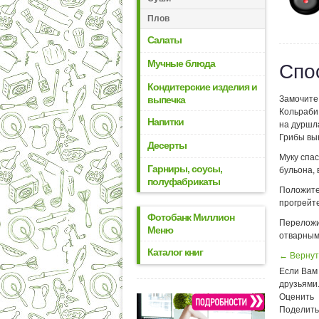
Плов
Салаты
Мучные блюда
Спо
Кондитерские изделия и
выпечка
Замочите 
Кольраби 
Напитки
на дуршла
Грибы вын
Десерты
Муку спас
Гарниры, соусы,
бульона, 
полуфабрикаты
Положите 
прогрейте
Фотобанк Миллион
Переложи
Меню
отварным
Каталог книг
← Вернут
Если Вам 
друзьями
Оценить
Поделить