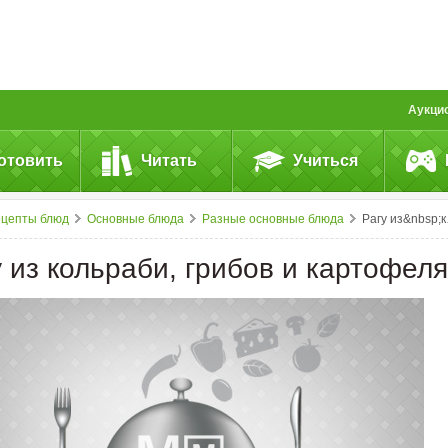
Аукци
отовить
Читать
Учиться
ецепты блюд
Основные блюда
Разные основные блюда
Рагу из&nbsp;кольраби, грибов и&nbsp;картофеля
 из кольраби, грибов и картофеля