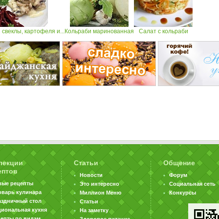
 свеклы, картофеля и...
Кольраби маринованная
Салат с кольраби
лекции
Статьи
Общение
ептов
Новости
Форум
вые рецепты
Это интересно
Социальная сеть
оварь кулинара
Миллион Меню
Конкурсы
аздничный стол
Статьи
циональная кухня
На заметку
цепты по видам