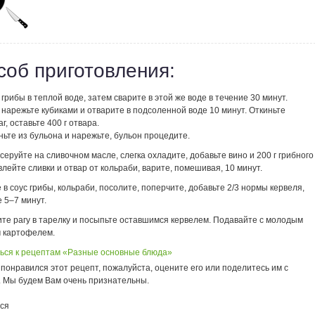
соб приготовления:
грибы в теплой воде, затем сварите в этой же воде в течение 30 минут.
нарежьте кубиками и отварите в подсоленной воде 10 минут. Откиньте
г, оставьте 400 г отвара.
ьте из бульона и нарежьте, бульон процедите.
серуйте на сливочном масле, слегка охладите, добавьте вино и 200 г грибного
влейте сливки и отвар от кольраби, варите, помешивая, 10 минут.
в соус грибы, кольраби, посолите, поперчите, добавьте 2/3 нормы кервеля,
 5–7 минут.
те рагу в тарелку и посыпьте оставшимся кервелем. Подавайте с молодым
 картофелем.
ься к рецептам «Разные основные блюда»
понравился этот рецепт, пожалуйста, оцените его или поделитесь им с
. Мы будем Вам очень признательны.
ся