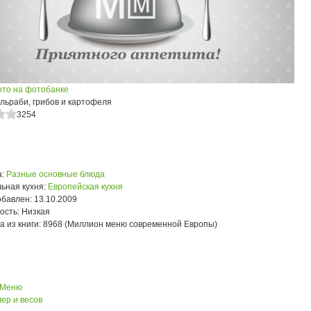
ото на фотобанке
ольраби, грибов и картофеля
3254
:
Разные основные блюда
ьная кухня:
Европейская кухня
обавлен:
13.10.2009
ость:
Низкая
а из книги:
8968 (Миллион меню современной Европы)
 Меню
ер и весов