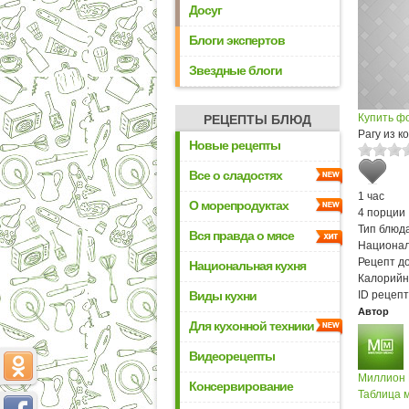
Досуг
Блоги экспертов
Звездные блоги
Купить ф
РЕЦЕПТЫ БЛЮД
Рагу из к
Новые рецепты
Все о сладостях
1 час
О морепродуктах
4 порции
Тип блюда
Вся правда о мясе
Национал
Рецепт д
Национальная кухня
Калорийн
Виды кухни
ID рецепт
Автор
Для кухонной техники
Видеорецепты
Миллион
Консервирование
Таблица м