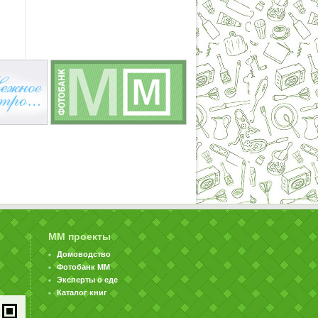
ММ проекты
Домоводство
Фотобанк ММ
Эксперты о еде
Каталог книг