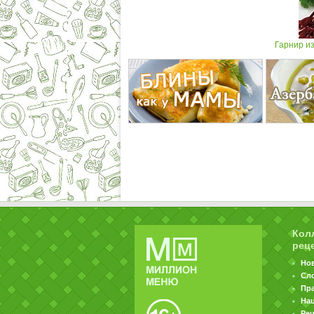
Гарнир из
Кол
рец
Но
Сл
Пр
На
Ре