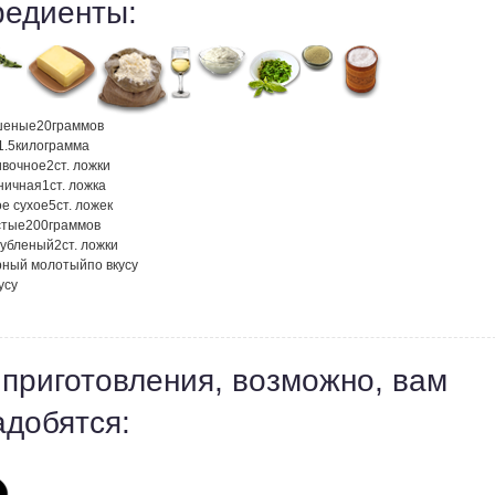
редиенты:
шеные
20
граммов
1.5
килограмма
ивочное
2
ст. ложки
ничная
1
ст. ложка
ое сухое
5
ст. ложек
стые
200
граммов
рубленый
2
ст. ложки
рный молотый
по вкусу
усу
 приготовления, возможно, вам
адобятся: