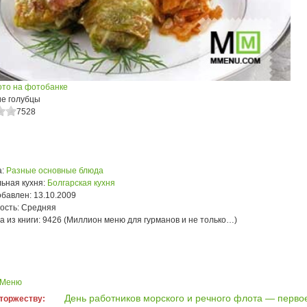
ото на фотобанке
ие голубцы
7528
:
Разные основные блюда
ьная кухня:
Болгарская кухня
обавлен:
13.10.2009
ость:
Средняя
а из книги:
9426 (Миллион меню для гурманов и не только…)
 Меню
День работников морского и речного флота — перво
 торжеству: