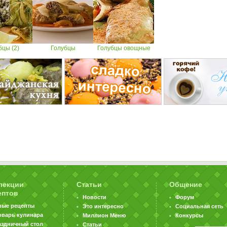
бцы (2)
Голубцы
Голубцы овощные
лекции
Статьи
Общение
ептов
Новости
Форум
вые рецепты
Это интересно
Социальная сеть
оварь кулинара
Миллион Меню
Конкурсы
аздничный стол
Статьи