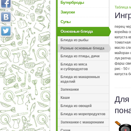
Бутерброды
Таблица м
Закуски
Инг
Супы
перец чер
Основные блюда
корейка 
капуста к
Блюда из рыбы
томатная 
масло сли
Разные основные блюда
майоран с
Блюда из птицы, дичи
лук репча
фарш свин
Блюда из мяса
рис - 50 г
и субпродуктов
капуста б
Блюда из макаронных
изделий
Запеканки
Для
Каши
Блюда из овощей
пон
Блюда из морепродуктов
Запеканки с макаронами
Суши