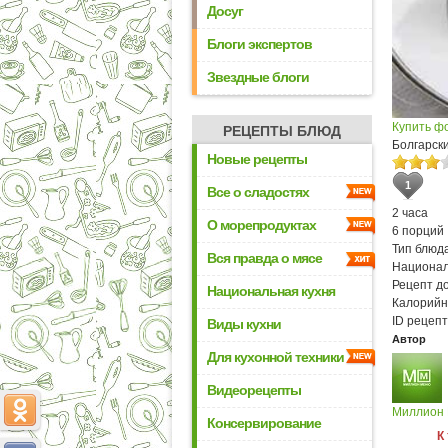
Досуг
Блоги экспертов
Звездные блоги
Купить ф
РЕЦЕПТЫ БЛЮД
Болгарск
Новые рецепты
1
Все о сладостях
2 часа
О морепродуктах
6 порций
Тип блюда
Вся правда о мясе
Национал
Рецепт д
Национальная кухня
Калорийн
ID рецепт
Виды кухни
Автор
Для кухонной техники
Видеорецепты
Миллион
Консервирование
К