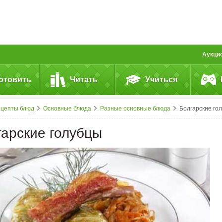
Аукци
отовить
Читать
Учиться
ецепты блюд
Основные блюда
Разные основные блюда
Болгарские голубцы
гарские голубцы