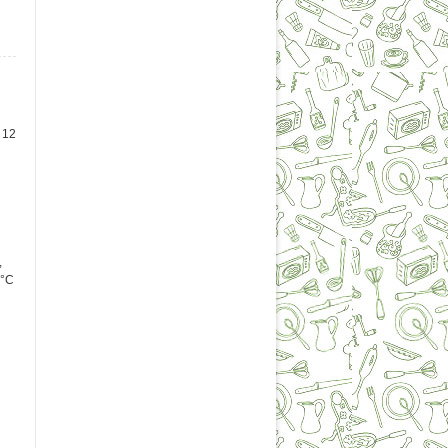
 12
,
 °С