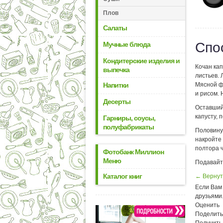
Плов
Салаты
Спо
Мучные блюда
Кондитерские изделия и
Кочан ка
выпечка
листьев. 
Мясной ф
Напитки
и рисом.
Десерты
Оставший
капусту, 
Гарниры, соусы,
полуфабрикаты
Половину
накройте 
полтора ч
Фотобанк Миллион
Меню
Подавайте
Каталог книг
← Вернут
Если Вам 
друзьями
Оценить
Поделить
Получить