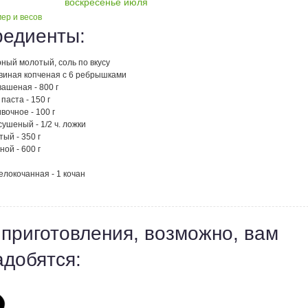
воскресенье июля
ер и весов
редиенты:
ный молотый, соль по вкусу
свиная копченая с 6 ребрышками
вашеная - 800 г
паста - 150 г
вочное - 100 г
ушеный - 1/2 ч. ложки
тый - 350 г
ой - 600 г
елокочанная - 1 кочан
 приготовления, возможно, вам
адобятся: