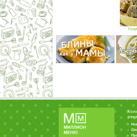
Голу
Кол
рец
Но
Сл
Пр