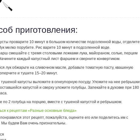
соб приготовления:
пусты проварите 10 минут в большом количестве подсоленной воды, отделите
Лук мелко порубите. Рис варите 10 минут в подсоленной воде.
арш смешайте с тремя столовыми ложками лука, майораном, солью, перцем
 Начините каждый капустный лист фаршем и сверните конвертиком.
ся лук обжарьте на сливочном масле, добавьте томатную пасту, квашеную
поперчите и тушите 15–20 минут.
 тушеной капусты выложите в огнеупорную посуду. Уложите на нее ребрышки
оставшейся капустой и сверху уложите голубцы. Запекайте в духовке при 180
аса.
 по 2 голубца на порцию, вместе с тушеной капустой и ребрышком.
ься к рецептам «Разные основные блюда»
понравился этот рецепт, пожалуйста, оцените его или поделитесь им с
. Мы будем Вам очень признательны.
ся
 код