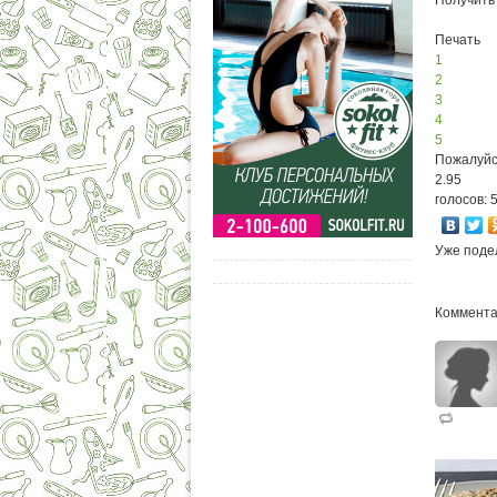
Печать
1
2
3
4
5
Пожалуйс
2.95
голосов: 
Уже поде
Коммента