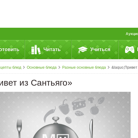
Аукци
отовить
Читать
Учиться
ецепты блюд
Основные блюда
Разные основные блюда
&laquo;Привет из&nbsp;Сантьяго&raquo
ивет из Сантьяго»