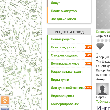
Досуг
Блоги экспертов
Звездные блоги
Купить ф
РЕЦЕПТЫ БЛЮД
«Привет 
Новые рецепты
Все о сладостях
1 ч
О морепродуктах
4 порции
Тип блюда
Вся правда о мясе
Рецепт д
Калорийн
Национальная кухня
ID рецепт
Виды кухни
Автор
Для кухонной техники
Видеорецепты
Сергей
Таблица м
Консервирование
Инг