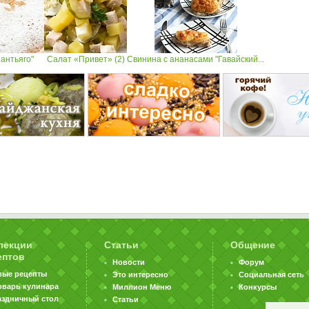
Сантьяго"
Салат «Привет» (2)
Свинина с ананасами "Гавайский...
лекции
Статьи
Общение
ептов
Новости
Форум
вые рецепты
Это интересно
Социальная сеть
оварь кулинара
Миллион Меню
Конкурсы
аздничный стол
Статьи