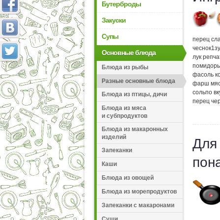
Бутерброды
Закуски
Супы
перец сл
чеснок
1
з
Основные блюда
лук репч
помидор
Блюда из рыбы
фасоль к
Разные основные блюда
фарш мя
соль
по вк
Блюда из птицы, дичи
перец че
Блюда из мяса
и субпродуктов
Блюда из макаронных
изделий
Для
Запеканки
пон
Каши
Блюда из овощей
Блюда из морепродуктов
Запеканки с макаронами
Суши