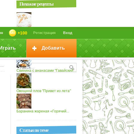
Похожие рецепты
Торт "Сантьяго"
+100
он
Регистрация
Вход
Играть
Добавить
Салат «Привет» (2)
;
Свинина с ананасами "Гавайский...
Овощной плов "Привет из лета"
Баранина жареная «Горячий...
Статьи по теме