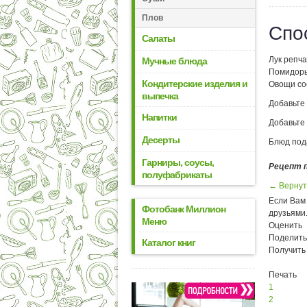
Плов
Спо
Салаты
Лук репча
Мучные блюда
Помидоры
Кондитерские изделия и
Овощи со
выпечка
Добавьте
Напитки
Добавьте
Десерты
Блюд под
Гарниры, соусы,
Рецепт 
полуфабрикаты
← Вернут
Если Вам 
Фотобанк Миллион
друзьями
Меню
Оценить
Поделить
Каталог книг
Получить
Печать
1
2