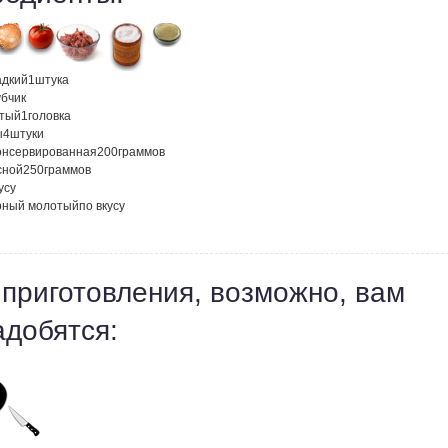
адкий
1
штука
убчик
атый
1
головка
ы
4
штуки
онсервированная
200
граммов
сной
250
граммов
усу
рный молотый
по вкусу
 приготовления, возможно, вам
адобятся: