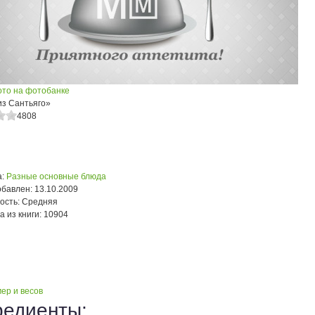
ото на фотобанке
из Сантьяго»
4808
:
Разные основные блюда
обавлен:
13.10.2009
ость:
Средняя
а из книги:
10904
ер и весов
редиенты: