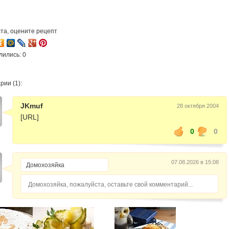
та, оцените рецепт
лились: 0
ии (1):
JKmuf
28 октября 2004
[URL]
0
0
07.08.2026 в 15:08
Домохозяйка, пожалуйста, оставьте свой комментарий...