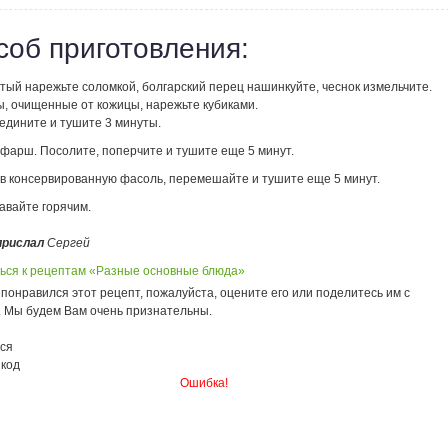
соб приготовления:
тый нарежьте соломкой, болгарский перец нашинкуйте, чеснок измельчите.
, очищенные от кожицы, нарежьте кубиками.
едините и тушите 3 минуты.
 фарш. Посолите, поперчите и тушите еще 5 минут.
 в консервированную фасоль, перемешайте и тушите еще 5 минут.
авайте горячим.
прислал
Сергей
ься к рецептам «Разные основные блюда»
понравился этот рецепт, пожалуйста, оцените его или поделитесь им с
. Мы будем Вам очень признательны.
ся
 код
Ошибка!