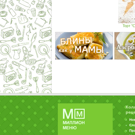
Торт "
Кол
рец
Но
Сл
Пр