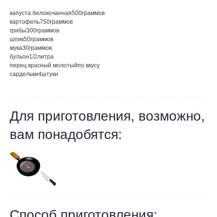
капуста белокочанная
500
граммов
картофель
750
граммов
грибы
300
граммов
шпик
50
граммов
мука
30
граммов
бульон
1/2
литра
перец красный молотый
по вкусу
сардельки
4
штуки
Для приготовления, возможно,
вам понадобятся:
Способ приготовления: