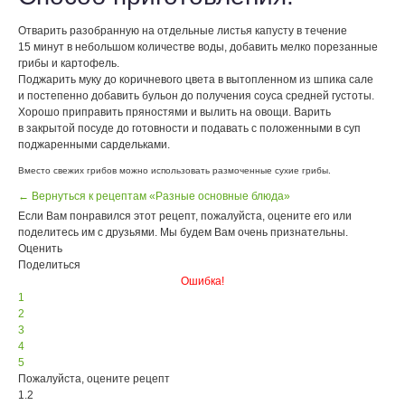
Отварить разобранную на отдельные листья капусту в течение
15 минут в небольшом количестве воды, добавить мелко порезанные
грибы и картофель.
Поджарить муку до коричневого цвета в вытопленном из шпика сале
и постепенно добавить бульон до получения соуса средней густоты.
Хорошо приправить пряностями и вылить на овощи. Варить
в закрытой посуде до готовности и подавать с положенными в суп
поджаренными сардельками.
Вместо свежих грибов можно использовать размоченные сухие грибы.
← Вернуться к рецептам «Разные основные блюда»
Если Вам понравился этот рецепт, пожалуйста, оцените его или
поделитесь им с друзьями. Мы будем Вам очень признательны.
Оценить
Поделиться
Ошибка!
1
2
3
4
5
Пожалуйста, оцените рецепт
1.2