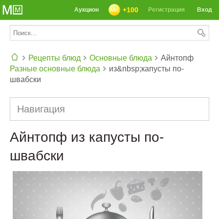
+100
Аукцион
Регистрация
Вход
Рецепты блюд
Основные блюда
Айнтопф
Разные основные блюда
из&nbsp;капусты по-
СЕГОДНЯ: 39142 РЕЦЕПТА
швабски
Навигация
Айнтопф из капусты по-
швабски