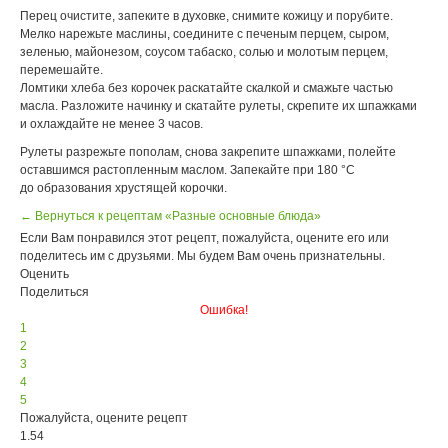
Перец очистите, запеките в духовке, снимите кожицу и порубите.
Мелко нарежьте маслины, соедините с печеным перцем, сыром,
зеленью, майонезом, соусом табаско, солью и молотым перцем,
перемешайте.
Ломтики хлеба без корочек раскатайте скалкой и смажьте частью
масла. Разложите начинку и скатайте рулеты, скрепите их шпажками
и охлаждайте не менее 3 часов.
Рулеты разрежьте пополам, снова закрепите шпажками, полейте
оставшимся растопленным маслом. Запекайте при 180 °С
до образования хрустящей корочки.
← Вернуться к рецептам «Разные основные блюда»
Если Вам понравился этот рецепт, пожалуйста, оцените его или
поделитесь им с друзьями. Мы будем Вам очень признательны.
Оценить
Поделиться
Ошибка!
1
2
3
4
5
Пожалуйста, оцените рецепт
1.54