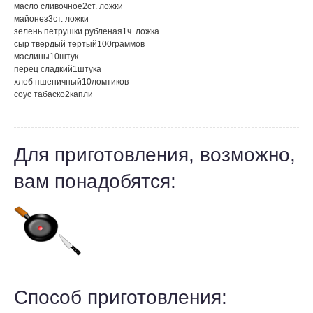
масло сливочное
2
ст. ложки
майонез
3
ст. ложки
зелень петрушки рубленая
1
ч. ложка
сыр твердый тертый
100
граммов
маслины
10
штук
перец сладкий
1
штука
хлеб пшеничный
10
ломтиков
соус табаско
2
капли
Для приготовления, возможно,
вам понадобятся:
Способ приготовления: