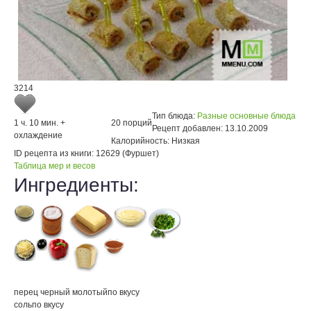
3214
Тип блюда:
Разные основные блюда
1 ч. 10 мин. +
20 порций
Рецепт добавлен:
13.10.2009
охлаждение
Калорийность:
Низкая
ID рецепта из книги:
12629 (Фуршет)
Таблица мер и весов
Ингредиенты:
перец черный молотый
по вкусу
соль
по вкусу