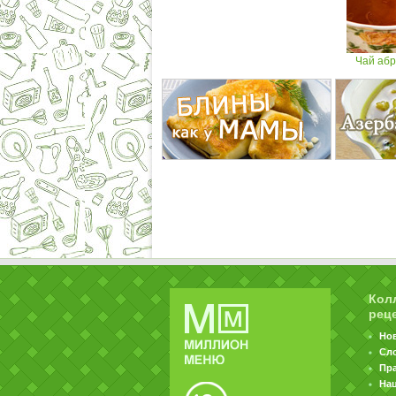
Чай аб
Кол
рец
Но
Сл
Пр
На