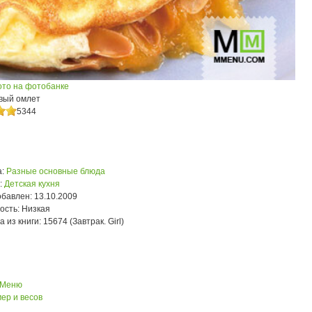
ото на фотобанке
вый омлет
5344
:
Разные основные блюда
:
Детская кухня
обавлен:
13.10.2009
ость:
Низкая
а из книги:
15674 (Завтрак. Girl)
 Меню
ер и весов