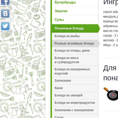
Инг
Бутерброды
Закуски
сироп абр
миндаль р
Супы
корица мо
абрикосы 
Основные блюда
масло сли
сахар - 2 
Блюда из рыбы
молоко - 2
Разные основные блюда
яйца - 2 ш
Блюда из птицы, дичи
Блюда из мяса
и субпродуктов
Для
Блюда из макаронных
изделий
пон
Запеканки
Каши
Блюда из овощей
Блюда из морепродуктов
Запеканки с макаронами
Суши