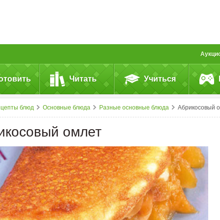
Аукци
отовить
Читать
Учиться
ецепты блюд
Основные блюда
Разные основные блюда
Абрикосовый омлет
икосовый омлет