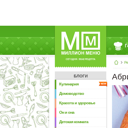
Г
СЕГОДНЯ: 39142 РЕЦЕПТА
Р
Абр
БЛОГИ
Кулинария
Домоводство
Красота и здоровье
Он и она
Детская комната