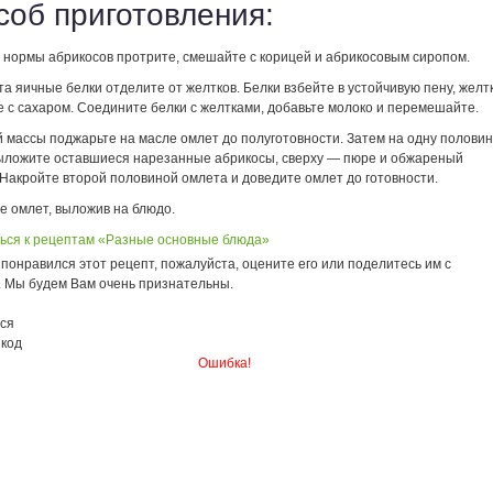
соб приготовления:
 нормы абрикосов протрите, смешайте с корицей и абрикосовым сиропом.
а яичные белки отделите от желтков. Белки взбейте в устойчивую пену, желт
 с сахаром. Соедините белки с желтками, добавьте молоко и перемешайте.
 массы поджарьте на масле омлет до полуготовности. Затем на одну половин
ыложите оставшиеся нарезанные абрикосы, сверху — пюре и обжареный
Накройте второй половиной омлета и доведите омлет до готовности.
е омлет, выложив на блюдо.
ься к рецептам «Разные основные блюда»
понравился этот рецепт, пожалуйста, оцените его или поделитесь им с
. Мы будем Вам очень признательны.
ся
 код
Ошибка!