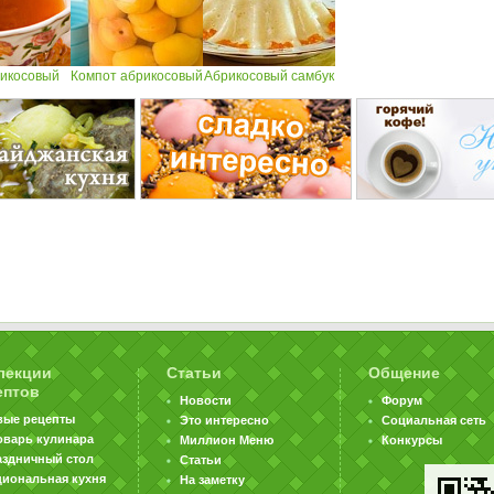
рикосовый
Компот абрикосовый
Абрикосовый самбук
лекции
Статьи
Общение
ептов
Новости
Форум
вые рецепты
Это интересно
Социальная сеть
оварь кулинара
Миллион Меню
Конкурсы
аздничный стол
Статьи
циональная кухня
На заметку