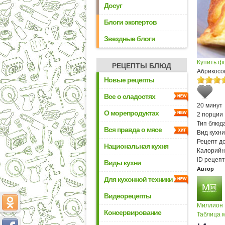
Досуг
Блоги экспертов
Звездные блоги
Купить ф
РЕЦЕПТЫ БЛЮД
Абрикосо
Новые рецепты
Все о сладостях
20 минут
О морепродуктах
2 порции
Тип блюда
Вся правда о мясе
Вид кухни
Рецепт д
Национальная кухня
Калорийн
ID рецепт
Виды кухни
Автор
Для кухонной техники
Видеорецепты
Миллион
Консервирование
Таблица м