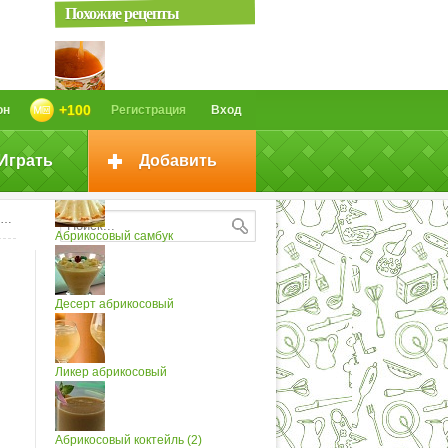
Похожие рецепты
Чай абрикосовый
+100
он
Регистрация
Вход
Играть
Добавить
Компот абрикосовый
Абрикосовый самбук
Десерт абрикосовый
Ликер абрикосовый
Абрикосовый коктейль (2)