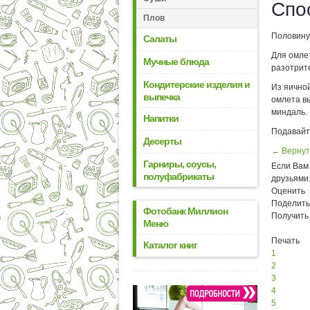
Спо
Плов
Половину
Салаты
Для омлет
Мучные блюда
разотрите
Кондитерские изделия и
Из яичной
выпечка
омлета в
миндаль. 
Напитки
Подавайт
Десерты
← Вернут
Гарниры, соусы,
Если Вам 
полуфабрикаты
друзьями
Оценить
Поделить
Фотобанк Миллион
Получить
Меню
Печать
Каталог книг
1
2
3
4
5