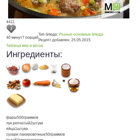
4411
2
Тип блюда:
Разные основные блюда
40 минут
? порций
Рецепт добавлен:
25.05.2015
Таблица мер и весов
Ингредиенты:
фарш
500
граммов
лук репчатый
2
штуки
яйца
1
штука
сухари панировочные
50
граммов