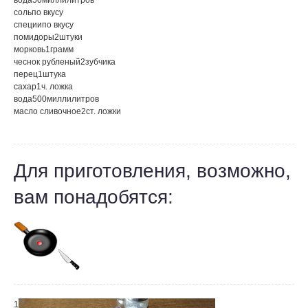
вода
50
миллилитров
соль
по вкусу
специи
по вкусу
помидоры
2
штуки
морковь
1
грамм
чеснок рубленый
2
зубчика
перец
1
штука
сахар
1
ч. ложка
вода
500
миллилитров
масло сливочное
2
ст. ложки
Для приготовления, возможно,
вам понадобятся:
1