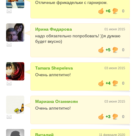
Отличные фрикадельки с гарниром.
+6
0
Ирина Фидарова
01 июня 2015
надо обязательно попробовать! ))я думаю
будет вкусно)
+5
0
Tamara Shepeleva
03 июня 2015
Очень аппетитно!
+4
0
Мариана Оганнисян
03 июня 2015
Очень аппетитно!
+3
0
Виталий
11 февраля 2020