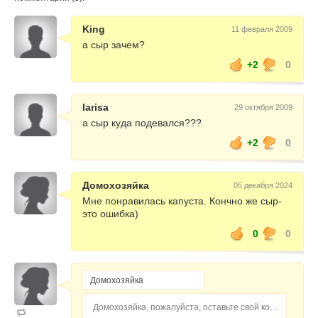
King
11 февраля 2009
а сыр зачем?
+2
0
larisa
29 октября 2009
а сыр куда подевался???
+2
0
Домохозяйка
05 декабря 2024
Мне понравилась капуста. Кончно же сыр-
это ошибка)
0
0
Домохозяйка, пожалуйста, оставьте свой комментарий...