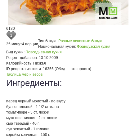
6130
1
Тип блюда:
Разные основные блюда
35 минут
4 порции
Национальная кухня:
Французская кухня
Вид кухни:
Повседневная кухня
Рецепт добавлен:
13.10.2009
Калорийность:
Низкая
ID рецепта из книги:
16356 (Обед — это просто)
Таблица мер и весов
Ингредиенты:
перец черный молотый - по вкусу
бульон мясной - 1 1/2 стакана
томат-пюре - 3 ст. ложки
мука пшеничная - 2 ст. ложки
сыр твердый - 40 г.
лук репчатый - 1 головка
корейка копченая - 150 г.