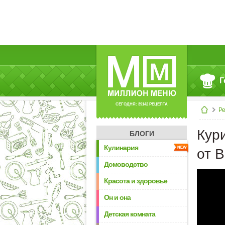
Г
СЕГОДНЯ: 39142 РЕЦЕПТА
Р
Кур
БЛОГИ
Кулинария
от 
Домоводство
Красота и здоровье
Он и она
Детская комната