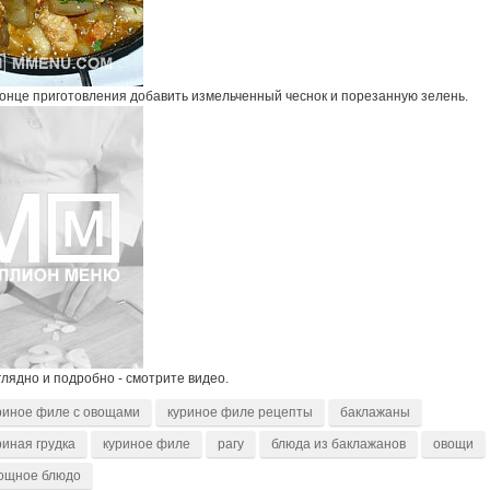
конце приготовления добавить измельченный чеснок и порезанную зелень.
лядно и подробно - смотрите видео.
риное филе с овощами
куриное филе рецепты
баклажаны
риная грудка
куриное филе
рагу
блюда из баклажанов
овощи
ощное блюдо