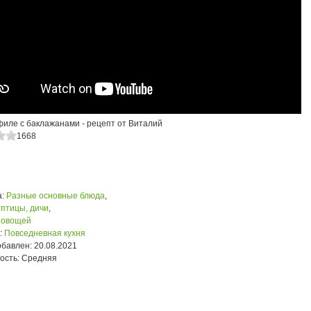
филе с баклажанами - рецепт от Виталий
1668
:
Разные основные блюда
,
 птицы, дичи
,
 овощей
:
Повседневная кухня
обавлен:
20.08.2021
ость:
Средняя