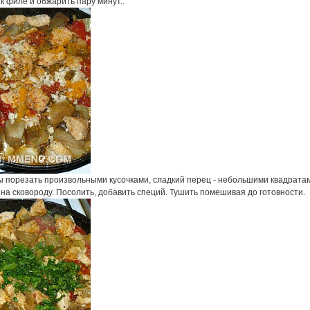
к филе и обжарить пару минут..
 порезать произвольными кусочками, сладкий перец - небольшими квадрата
на сковороду. Посолить, добавить специй. Тушить помешивая до готовности.