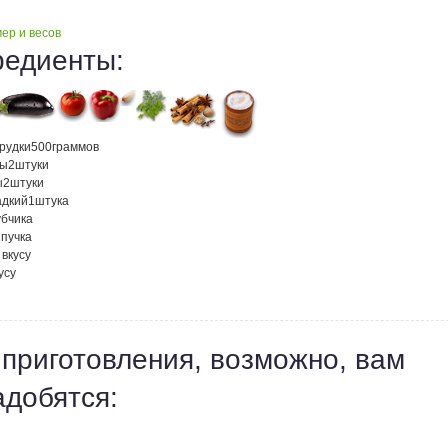
ер и весов
редиенты:
рудки
500
граммов
ны
2
штуки
ы
2
штуки
адкий
1
штука
убчика
2
пучка
 вкусу
усу
 приготовления, возможно, вам
адобятся: