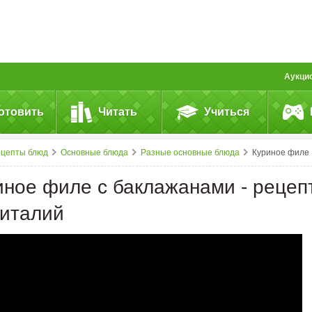
Аукци
отовить
Читать
Учиться
ецепты блюд
Основные блюда
Разные основные блюда
Куриное филе с баклажанами - рецепт от Виталий
иное филе с баклажанами - рецеп
Виталий