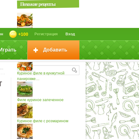
Похожие рецепты
Куриное филе с баклажанами
+100
он
Регистрация
Вход
Играть
Добавить
Куриное филе в кляре - Золотые...
Куриное филе в кунжутной
панировке....
т
Филе куриное запеченное
Куриное филе с розмарином