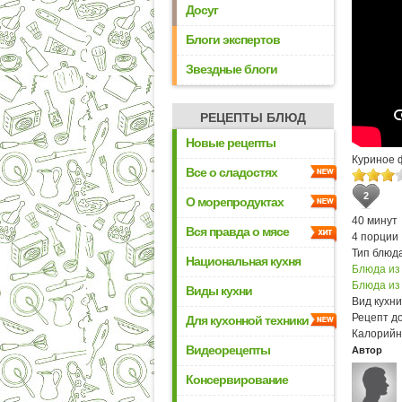
Досуг
Блоги экспертов
Звездные блоги
РЕЦЕПТЫ БЛЮД
Новые рецепты
Куриное 
Все о сладостях
2
О морепродуктах
40 минут
Вся правда о мясе
4 порции
Тип блюда
Национальная кухня
Блюда из
Блюда из
Виды кухни
Вид кухни
Рецепт д
Для кухонной техники
Калорийн
Видеорецепты
Автор
Консервирование