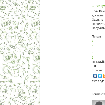
← Вернут
Если Вам 
друзьями
Оценить
Поделить
Получить
Печать
1
2
3
4
5
Пожалуйс
3.08
голосов: 
Уже поде
Комментар