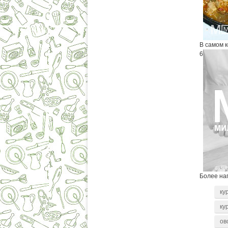
В самом 
6
Более наг
ку
ку
ов