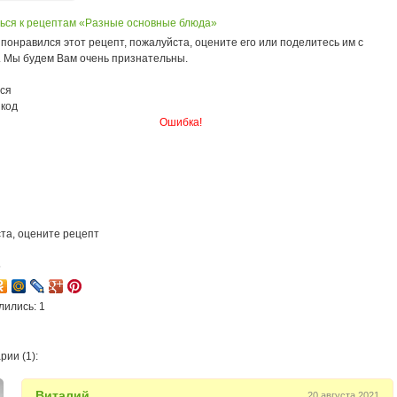
ься к рецептам «Разные основные блюда»
понравился этот рецепт, пожалуйста, оцените его или поделитесь им с
. Мы будем Вам очень признательны.
ся
 код
Ошибка!
та, оцените рецепт
5
лились: 1
ии (1):
Виталий
20 августа 2021