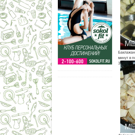
Баклажан
минут в п
3