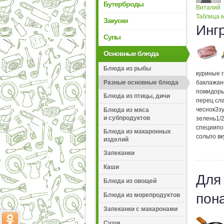
Бутерброды
Виталий
Таблица м
Закуски
Инг
Супы
Основные блюда
Блюда из рыбы
куриные г
Разные основные блюда
баклажа
помидор
Блюда из птицы, дичи
перец сл
чеснок
3
з
Блюда из мяса
и субпродуктов
зелень
1/
специи
по
Блюда из макаронных
соль
по вк
изделий
Запеканки
Каши
Для
Блюда из овощей
пон
Блюда из морепродуктов
Запеканки с макаронами
Суши