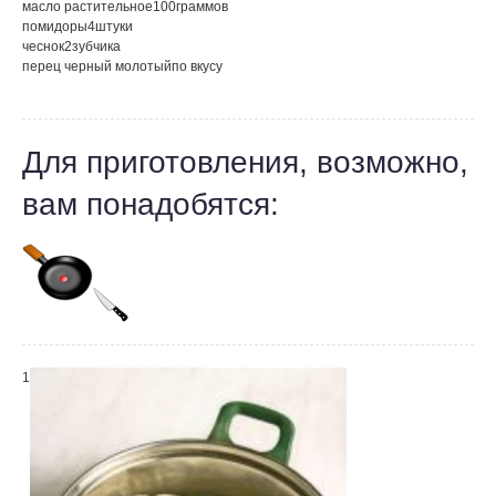
масло растительное
100
граммов
помидоры
4
штуки
чеснок
2
зубчика
перец черный молотый
по вкусу
Для приготовления, возможно,
вам понадобятся:
1