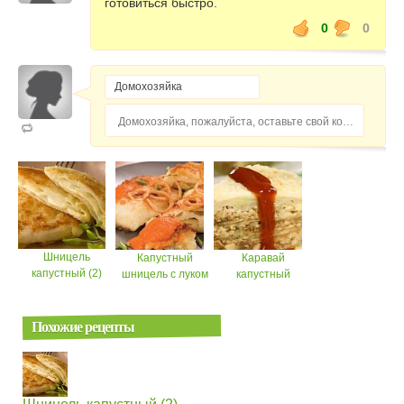
готовиться быстро.
0
0
Домохозяйка, пожалуйста, оставьте свой комментарий...
Шницель
Капустный
Каравай
капустный (2)
шницель с луком
капустный
Похожие рецепты