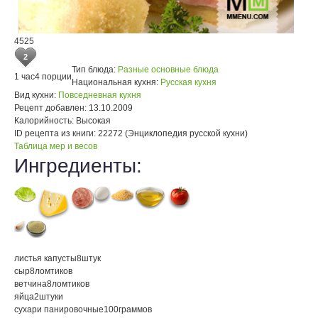
4525
2
Тип блюда:
Разные основные блюда
1 час
4 порции
Национальная кухня:
Русская кухня
Вид кухни:
Повседневная кухня
Рецепт добавлен:
13.10.2009
Калорийность:
Высокая
ID рецепта из книги:
22272 (Энциклопедия русской кухни)
Таблица мер и весов
Ингредиенты:
листья капусты
8
штук
сыр
8
ломтиков
ветчина
8
ломтиков
яйца
2
штуки
сухари панировочные
100
граммов