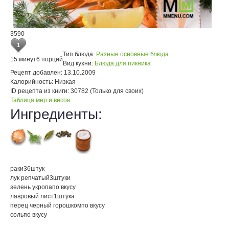
3590
1
Тип блюда:
Разные основные блюда
15 минут
6 порций
Вид кухни:
Блюда для пикника
Рецепт добавлен:
13.10.2009
Калорийность:
Низкая
ID рецепта из книги:
30782 (Только для своих)
Таблица мер и весов
Ингредиенты:
раки
36
штук
лук репчатый
3
штуки
зелень укропа
по вкусу
лавровый лист
1
штука
перец черный горошком
по вкусу
соль
по вкусу