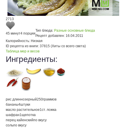
2713
Тип блюда:
Разные основные блюда
45 минут
4 порции
Рецепт добавлен:
16.04.2011
Калорийность:
Низкая
ID рецепта из книги:
37815 (Хиты со всего света)
Таблица мер и весов
Ингредиенты:
рис длиннозерный
250
граммов
бананы
4
штуки
масло растительное
1
ст. ложка
шафран
1
щепотка
перец кайенский
по вкусу
соль
по вкусу