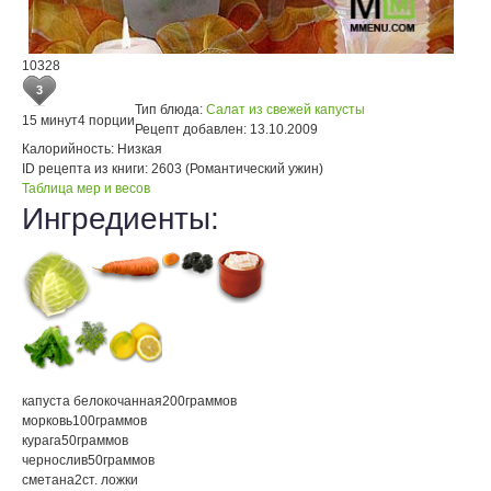
10328
3
Тип блюда:
Салат из свежей капусты
15 минут
4 порции
Рецепт добавлен:
13.10.2009
Калорийность:
Низкая
ID рецепта из книги:
2603 (Романтический ужин)
Таблица мер и весов
Ингредиенты:
капуста белокочанная
200
граммов
морковь
100
граммов
курага
50
граммов
чернослив
50
граммов
сметана
2
ст. ложки