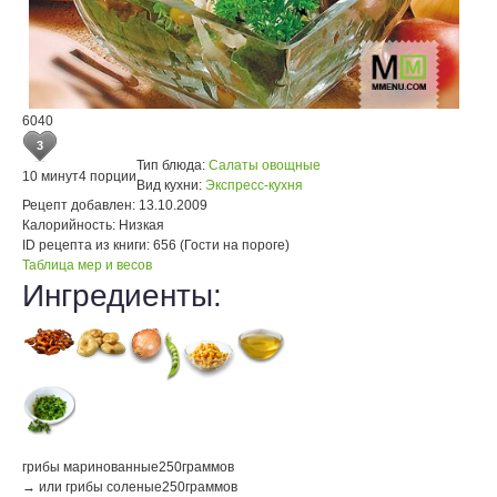
6040
3
Тип блюда:
Салаты овощные
10 минут
4 порции
Вид кухни:
Экспресс-кухня
Рецепт добавлен:
13.10.2009
Калорийность:
Низкая
ID рецепта из книги:
656 (Гости на пороге)
Таблица мер и весов
Ингредиенты:
грибы маринованные
250
граммов
→ или грибы соленые
250
граммов