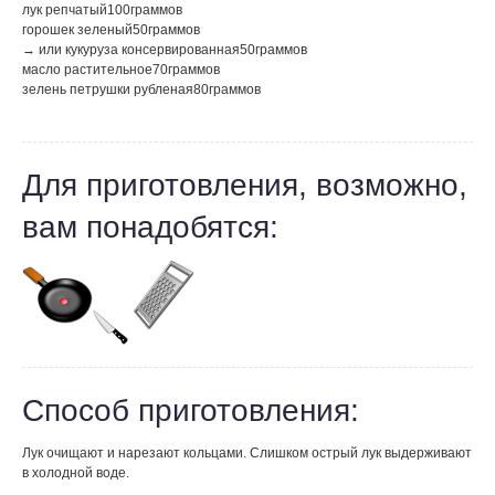
лук репчатый
100
граммов
горошек зеленый
50
граммов
→ или кукуруза консервированная
50
граммов
масло растительное
70
граммов
зелень петрушки рубленая
80
граммов
Для приготовления, возможно,
вам понадобятся:
Способ приготовления:
Лук очищают и нарезают кольцами. Слишком острый лук выдерживают
в холодной воде.