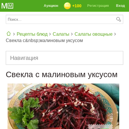
+100
Аукцион
Регистрация
Вход
Рецепты блюд
Салаты
Салаты овощные
Свекла с&nbsp;малиновым уксусом
СЕГОДНЯ: 39142 РЕЦЕПТА
Навигация
Свекла с малиновым уксусом