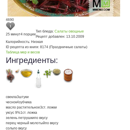
4690
1
Тип блюда:
Салаты овощные
25 минут
4 порции
Рецепт добавлен:
13.10.2009
Калорийность:
Низкая
ID рецепта из книги:
8174 (Праздничные салаты)
Таблица мер и весов
Ингредиенты:
свекла
3
штуки
чеснок
4
зубчика
масло растительное
3
ст. ложки
уксус 9%
1
ст. ложка
зелень петрушки
по вкусу
перец черный молотый
по вкусу
соль
по вкусу