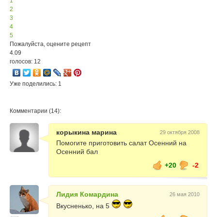
1
2
3
4
5
Пожалуйста, оцените рецепт
4.09
голосов: 12
Уже поделились: 1
Комментарии (14):
корыкина марина
29 октября 2008
Помогите приготовить салат Осенний на
Осенний бал
+20
-2
Лидия Комардина
26 мая 2010
Вкусненько, на 5