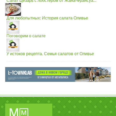
Салат Цезарь с лобстером от Жана-Франсуа...
Для любопытных: История салата Оливье
Поговорим о салате
У истоков рецепта. Семья салатов от Оливье