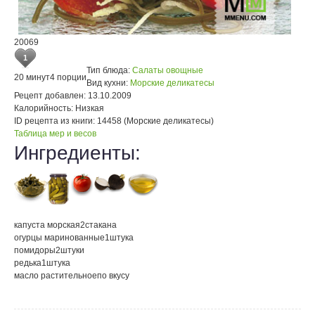
20069
1
Тип блюда:
Салаты овощные
20 минут
4 порции
Вид кухни:
Морские деликатесы
Рецепт добавлен:
13.10.2009
Калорийность:
Низкая
ID рецепта из книги:
14458 (Морские деликатесы)
Таблица мер и весов
Ингредиенты:
капуста морская
2
стакана
огурцы маринованные
1
штука
помидоры
2
штуки
редька
1
штука
масло растительное
по вкусу