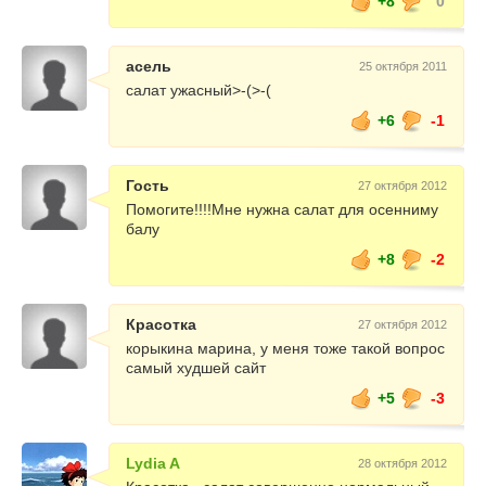
+8
0
асель
25 октября 2011
салат ужасный>-(>-(
+6
-1
Гость
27 октября 2012
Помогите!!!!Мне нужна салат для осенниму
балу
+8
-2
Красотка
27 октября 2012
корыкина марина, у меня тоже такой вопрос
самый худшей сайт
+5
-3
Lydia A
28 октября 2012