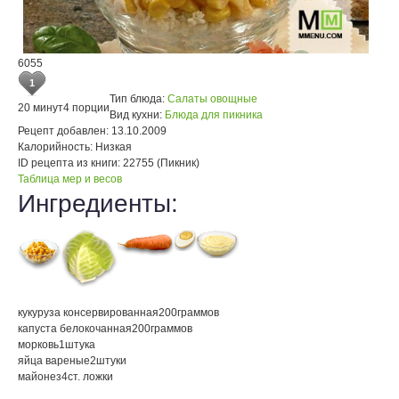
6055
1
Тип блюда:
Салаты овощные
20 минут
4 порции
Вид кухни:
Блюда для пикника
Рецепт добавлен:
13.10.2009
Калорийность:
Низкая
ID рецепта из книги:
22755 (Пикник)
Таблица мер и весов
Ингредиенты:
кукуруза консервированная
200
граммов
капуста белокочанная
200
граммов
морковь
1
штука
яйца вареные
2
штуки
майонез
4
ст. ложки