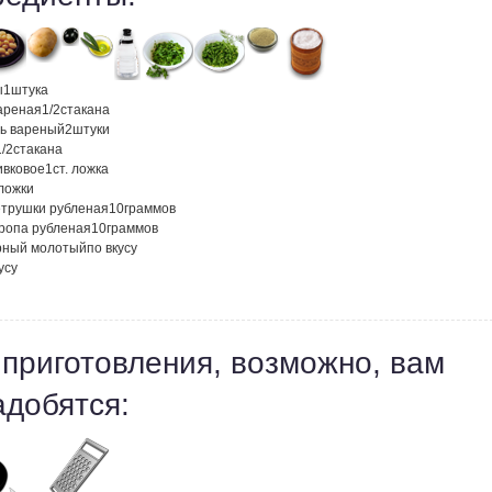
ы
1
штука
ареная
1/2
стакана
ь вареный
2
штуки
1/2
стакана
ивковое
1
ст. ложка
 ложки
етрушки рубленая
10
граммов
кропа рубленая
10
граммов
рный молотый
по вкусу
усу
 приготовления, возможно, вам
адобятся: