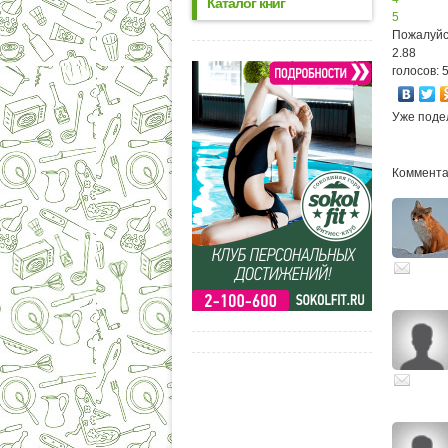
Каталог книг
5
Пожалуйс
2.88
голосов: 
Уже поде
Коммента