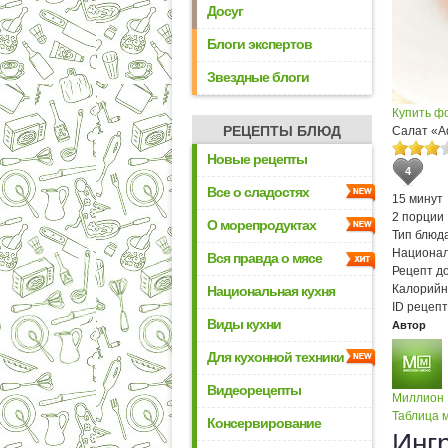
Досуг
Блоги экспертов
Звездные блоги
Купить ф
РЕЦЕПТЫ БЛЮД
Салат «
Новые рецепты
4
Все о сладостях
15 минут
2 порции
О морепродуктах
Тип блюда
Национал
Вся правда о мясе
Рецепт д
Калорийн
Национальная кухня
ID рецепт
Виды кухни
Автор
Для кухонной техники
Видеорецепты
Миллион
Таблица м
Консервирование
Инг