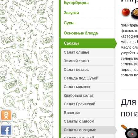
Бутерброды
Закуски
Супы
помидор
фасоль в
Основные блюда
картофел
маслины
Салаты
масло ол
Салат оливье
уксус
2
ст.
зелень п
Зимний салат
зелень у
Салат цезарь
перец че
соль
по вк
Сельдь под шубой
Салат мимоза
Крабовый салат
Для
Салат Греческий
пон
Винегрет
Салаты с мясом
Салаты овощные