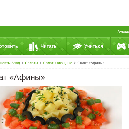
Аукци
отовить
Читать
Учиться
ецепты блюд
Салаты
Салаты овощные
Салат «Афины»
ат «Афины»