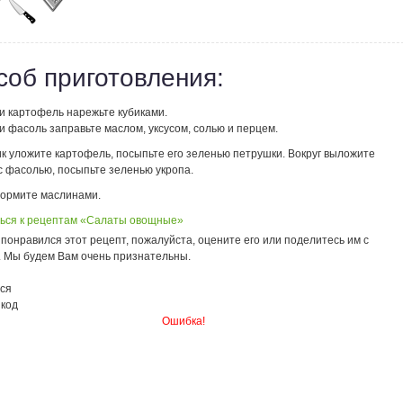
соб приготовления:
и картофель нарежьте кубиками.
 фасоль заправьте маслом, уксусом, солью и перцем.
ик уложите картофель, посыпьте его зеленью петрушки. Вокруг выложите
с фасолью, посыпьте зеленью укропа.
ормите маслинами.
ься к рецептам «Салаты овощные»
понравился этот рецепт, пожалуйста, оцените его или поделитесь им с
. Мы будем Вам очень признательны.
ся
 код
Ошибка!