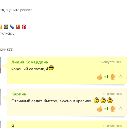
та, оцените рецепт
5
лились: 0
рии (13):
Лидия Комардина
15 августа 2006
хороший салатик, 4
+1
0
Карина
18 июня 2007
Отличный салат, быстро, вкусно и красиво.
+1
0
Я
15 июля 2007