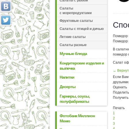
Салаты с рыбой
Салаты
с морепродуктами
Фруктовые салаты
Спо
Салаты с птицей и дичью
Помидор 
Летние салаты
Помидор и
Салаты разные
В салатн
Мучные блюда
помидор 
Салат оф
Кондитерские изделия и
выпечка
← Вернут
Напитки
Если Вам 
друзьями
Десерты
Оценить
Поделить
Гарниры, соусы,
Получить
полуфабрикаты
Печать
1
Фотобанк Миллион
2
Меню
3
4