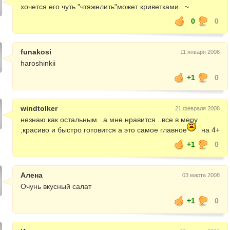
хочется его чуть "чтяжелить"может криветками...~
0
0
funakosi
11 января 2008
haroshinkii
+1
0
windtolker
21 февраля 2008
незнаю как остальным ..а мне нравится ..все в меру
,красиво и быстро готовится а это самое главное
на 4+
+1
0
Алена
03 марта 2008
Очунь вкусный салат
+1
0