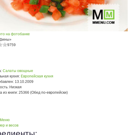
ото на фотобанке
Афины»
9759
:
Салаты овощные
ьная кухня:
Европейская кухня
обавлен:
13.10.2009
ость:
Низкая
а из книги:
25366 (Обед по-европейски)
 Меню
ер и весов
редиенты: