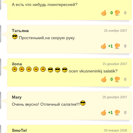
А есть что нибудь поинтересней?
0
0
Татьяна
26 ноября 2007
Простенький,на скорую руку.
+1
0
ilona
15 декабря 2007
ocen vkusneninkij salatik?
0
0
Mary
28 декабря 2007
Очень вкусно! Отличный салатик!!!
+1
0
SmoTel
09 января 2008