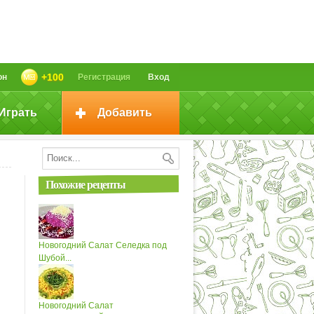
+100
он
Регистрация
Вход
Играть
Добавить
Похожие рецепты
Новогодний Салат Селедка под
Шубой...
Новогодний Салат