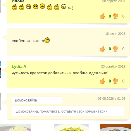
Илона
08 апреля 2008
>-(
0
0
18 июня 2008
слабенько как-то
0
0
Lydia A
23 октября 2012
чуть-чуть креветок добавить - и вообще идеально!
0
0
07.08.2026 в 01:26
Домохозяйка, пожалуйста, оставьте свой комментарий...