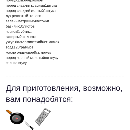
помидоры
300
граммов
перец сладкий красный
1
штука
перец сладкий желтый
1
штука
лук репчатый
1
головка
зелень петрушки
4
веточки
базилик
10
листов
чеснок
3
зубчика
каперсы
2
ст. ложки
уксус бальзамический
6
ст. ложек
вода
120
граммов
масло оливковое
8
ст. ложек
перец черный молотый
по вкусу
соль
по вкусу
Для приготовления, возможно,
вам понадобятся: