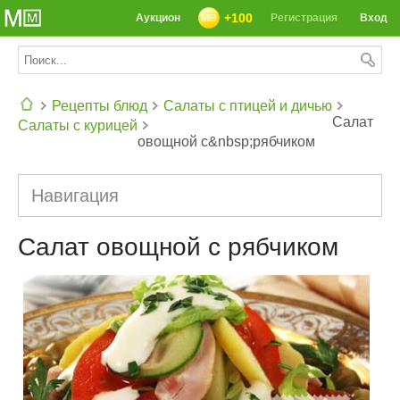
+100
Аукцион
Регистрация
Вход
Рецепты блюд
Салаты с птицей и дичью
Салат
Салаты с курицей
овощной с&nbsp;рябчиком
СЕГОДНЯ: 39142 РЕЦЕПТА
Навигация
Салат овощной с рябчиком