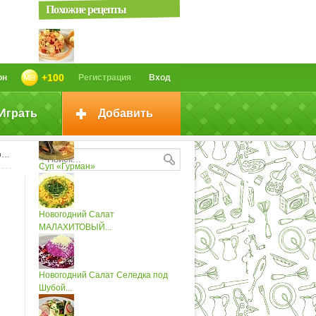
Похожие рецепты
Салат «Гурман» (2)
+100
он
Регистрация
Вход
Играть
Добавить
Салат "Гурман" из свиных...
;
Суп «Гурман»
Новогодний Салат
МАЛАХИТОВЫЙ...
Новогодний Салат Селедка под
Шубой...