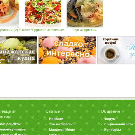
урман» (2)
Салат "Гурман" из свиных...
Суп «Гурман»
лекции
Статьи
Общение
ептов
Новости
Форум
вые рецепты
Это интересно
Социальная сеть
оварь кулинара
Миллион Меню
Конкурсы
аздничный стол