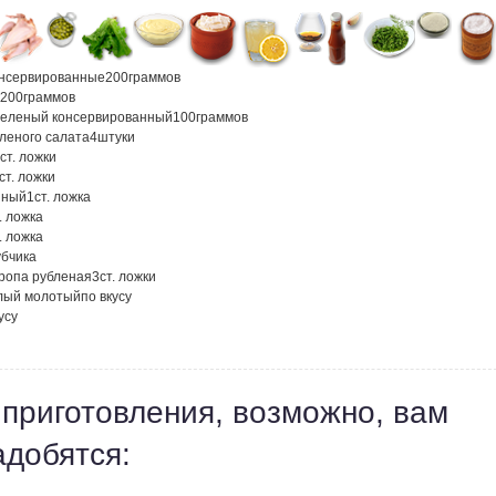
онсервированные
200
граммов
200
граммов
зеленый консервированный
100
граммов
еленого салата
4
штуки
ст. ложки
ст. ложки
нный
1
ст. ложка
. ложка
. ложка
убчика
кропа рубленая
3
ст. ложки
лый молотый
по вкусу
усу
 приготовления, возможно, вам
адобятся: