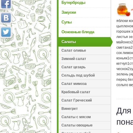
Бутерброды
Закуски
яблоки к
Супы
цыпленок
Основные блюда
горошек 
листья з
Салаты
майонез
2
сметана
2
Салат оливье
сок лимо
коньяк
1
ст
Зимний салат
кетчуп
1
ст
Салат цезарь
чеснок
2
з
зелень у
Сельдь под шубой
перец бе
Салат мимоза
соль
по вк
Крабовый салат
Салат Греческий
Для
Винегрет
Салаты с мясом
пон
Салаты овощные