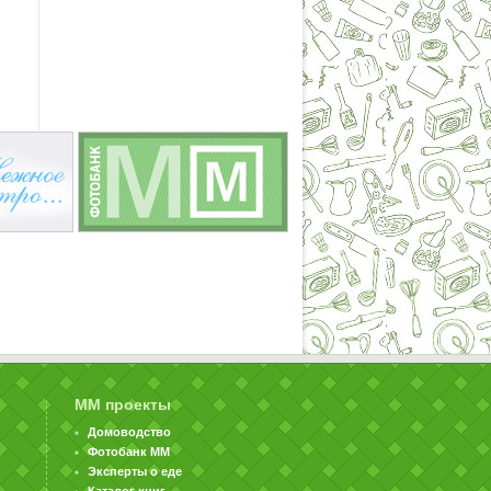
ММ проекты
Домоводство
Фотобанк ММ
Эксперты о еде