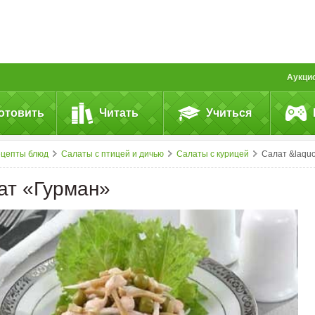
Аукци
отовить
Читать
Учиться
ецепты блюд
Салаты с птицей и дичью
Салаты с курицей
Салат &laquo;Гурман&raquo
ат «Гурман»