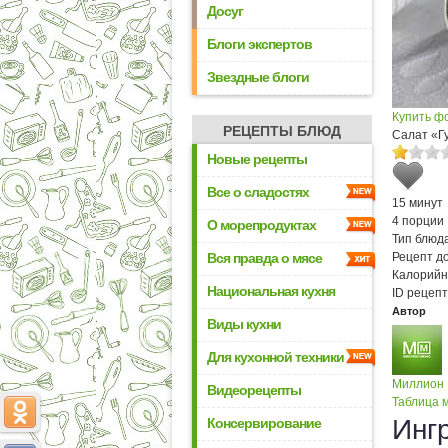
Досуг
Блоги экспертов
Звездные блоги
Купить ф
РЕЦЕПТЫ БЛЮД
Салат «Г
Новые рецепты
Все о сладостях
15 минут
4 порции
О морепродуктах
Тип блюда
Вся правда о мясе
Рецепт д
Калорийн
Национальная кухня
ID рецепт
Автор
Виды кухни
Для кухонной техники
Миллион
Видеорецепты
Таблица м
Инг
Консервирование