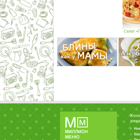
Салат «Г
Кол
рец
Но
Сл
Пр