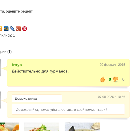
та, оцените рецепт
1
лились: 1
ии (1):
troya
20 февраля 2015
Действительно,для гурманов.
0
0
07.08.2026 в 10:56
Домохозяйка, пожалуйста, оставьте свой комментарий...