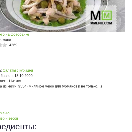
ото на фотобанке
урман»
14269
:
Салаты с курицей
обавлен:
13.10.2009
ость:
Низкая
а из книги:
9554 (Миллион меню для гурманов и не только…)
 Меню
ер и весов
редиенты: