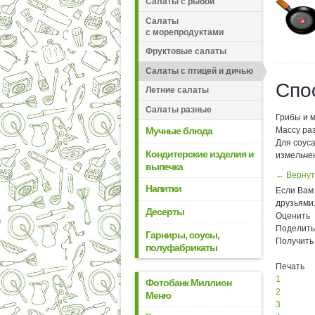
Салаты с рыбой
Салаты
с морепродуктами
Фруктовые салаты
Салаты с птицей и дичью
Спо
Летние салаты
Салаты разные
Грибы и 
Мучные блюда
Массу раз
Для соуса
Кондитерские изделия и
измельчен
выпечка
← Вернут
Напитки
Если Вам 
друзьями
Десерты
Оценить
Поделить
Гарниры, соусы,
Получить
полуфабрикаты
Печать
1
Фотобанк Миллион
2
Меню
3