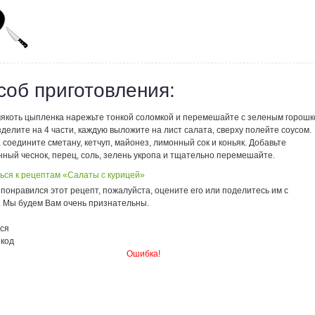
соб приготовления:
мякоть цыпленка нарежьте тонкой соломкой и перемешайте с зеленым горошк
делите на 4 части, каждую выложите на лист салата, сверху полейте соусом.
 соедините сметану, кетчуп, майонез, лимонный сок и коньяк. Добавьте
ный чеснок, перец, соль, зелень укропа и тщательно перемешайте.
ься к рецептам «Салаты с курицей»
понравился этот рецепт, пожалуйста, оцените его или поделитесь им с
. Мы будем Вам очень признательны.
ся
 код
Ошибка!