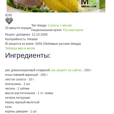
9285
2
Тип блюда:
Салаты с мясом
20 минут
4 порции
Национальная кухня:
Русская кухня
Рецепт добавлен:
13.10.2009
Калорийность:
Низкая
ID рецепта из книги:
3450 (Любимые русские блюда)
Таблица мер и весов
Ингредиенты:
рис длиннозерновой отварной
(см. рецепт на сайте)
- 250 г
язык говяжий вареный - 200 г
листья салата - 10 г
апельсины - 2 шт.
чеснок - 1 зубчик
масло растительное - 1 ст. ложка
зелень петрушки
перец черный молотый
соль
корень цикория - 1 шт.