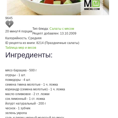
9645
2
Тип блюда:
Салаты с мясом
20 минут
4 порции
Рецепт добавлен:
13.10.2009
Калорийность:
Средняя
ID рецепта из книги:
8214 (Праздничные салаты)
Таблица мер и весов
Ингредиенты:
мясо барашка - 500 г
огурцы - 1 шт.
помидоры - 4 шт.
семена тмина молотые - 1 ч. ложка
кориандр (семена молотые) - 1 ч. ложка
масло оливковое - 2 ст. ложки
сок лимонный - 1 ст. ложка
йогурт натуральный - 200 г
чеснок - 1 зубчик
зелень укропа
соль и перец черный молотый по вкусу