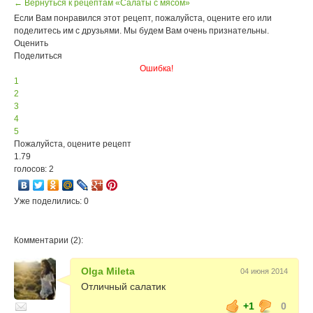
← Вернуться к рецептам «Салаты с мясом»
Если Вам понравился этот рецепт, пожалуйста, оцените его или
поделитесь им с друзьями. Мы будем Вам очень признательны.
Оценить
Поделиться
Ошибка!
1
2
3
4
5
Пожалуйста, оцените рецепт
1.79
голосов: 2
Уже поделились: 0
Комментарии (2):
Olga Mileta
04 июня 2014
Отличный салатик
+1
0