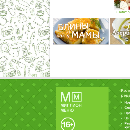
Салат р
Кол
рец
Но
Сл
Пр
На
Ре
ку