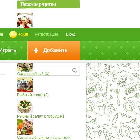
Похожие рецепты
Салат рыбный (2)
+100
он
Регистрация
Вход
Играть
Добавить
Салат рыбный
Салат рыбный (3)
Рыбный салат (2)
Рыбный салат с горбушей
Салат рыбный по-итальянски