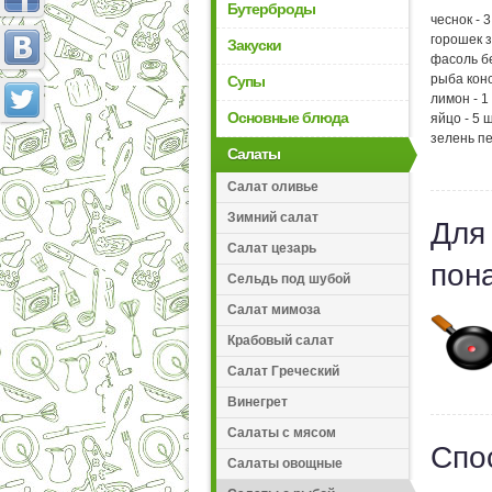
Бутерброды
чеснок - 
горошек 
Закуски
фасоль бе
рыба конс
Супы
лимон - 1
Основные блюда
яйцо - 5 ш
зелень п
Салаты
Салат оливье
Зимний салат
Для
Салат цезарь
пон
Сельдь под шубой
Салат мимоза
Крабовый салат
Салат Греческий
Винегрет
Салаты с мясом
Спо
Салаты овощные