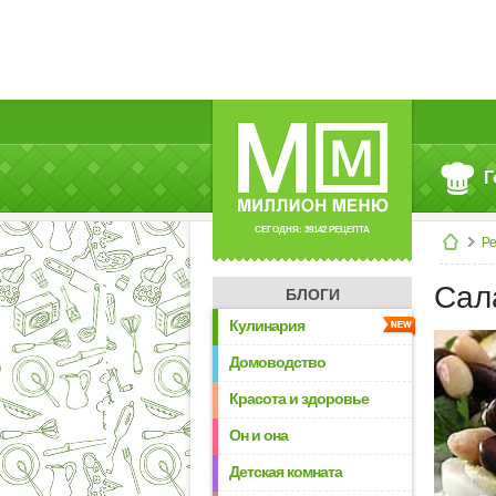
Г
СЕГОДНЯ: 39142 РЕЦЕПТА
Р
Сал
БЛОГИ
Кулинария
Домоводство
Красота и здоровье
Он и она
Детская комната