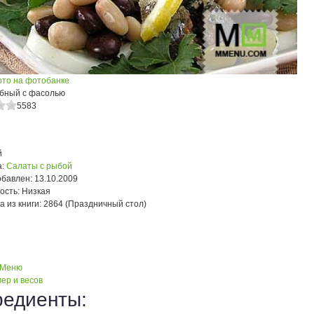
ото на фотобанке
бный с фасолью
5583
й
:
Салаты с рыбой
обавлен:
13.10.2009
ость:
Низкая
а из книги:
2864 (Праздничный стол)
 Меню
ер и весов
редиенты: