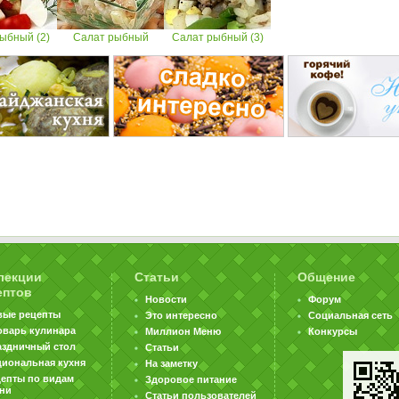
ыбный (2)
Салат рыбный
Салат рыбный (3)
лекции
Статьи
Общение
ептов
Новости
Форум
вые рецепты
Это интересно
Социальная сеть
оварь кулинара
Миллион Меню
Конкурсы
аздничный стол
Статьи
циональная кухня
На заметку
цепты по видам
Здоровое питание
хни
Статьи пользователей