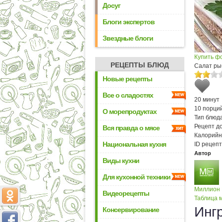
Досуг
Блоги экспертов
Звездные блоги
Купить ф
РЕЦЕПТЫ БЛЮД
Салат ры
Новые рецепты
Все о сладостях
20 минут
10 порци
О морепродуктах
Тип блюда
Рецепт д
Вся правда о мясе
Калорийн
Национальная кухня
ID рецепт
Автор
Виды кухни
Для кухонной техники
Миллион
Видеорецепты
Таблица м
Инг
Консервирование