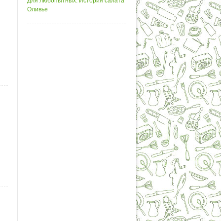
Для любопытных: История салата
Оливье