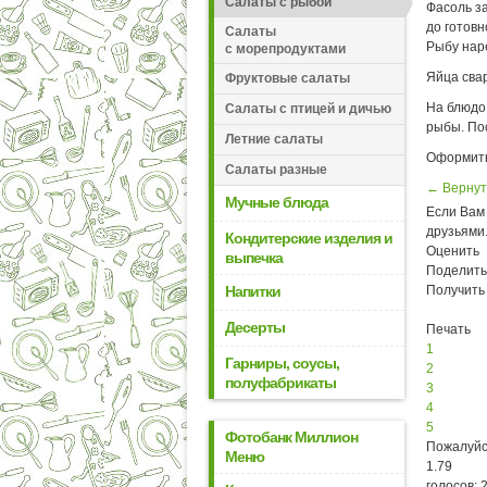
Салаты с рыбой
Фасоль за
до готовн
Салаты
Рыбу наре
с морепродуктами
Яйца свар
Фруктовые салаты
На блюдо
Салаты с птицей и дичью
рыбы. По
Летние салаты
Оформить
Салаты разные
← Вернут
Мучные блюда
Если Вам 
друзьями
Кондитерские изделия и
Оценить
выпечка
Поделить
Получить
Напитки
Десерты
Печать
1
Гарниры, соусы,
2
полуфабрикаты
3
4
5
Фотобанк Миллион
Пожалуйс
Меню
1.79
голосов: 