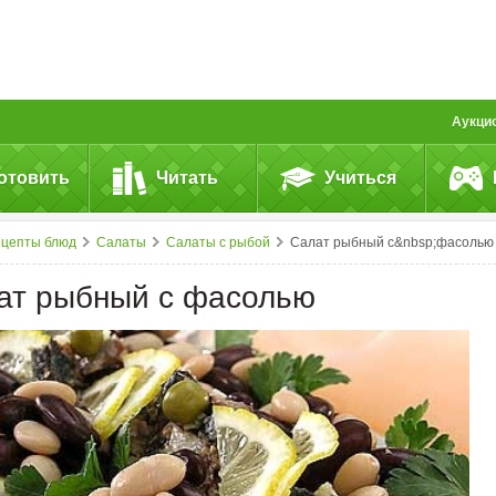
Аукци
отовить
Читать
Учиться
ецепты блюд
Салаты
Салаты с рыбой
Салат рыбный с&nbsp;фасолью
ат рыбный с фасолью