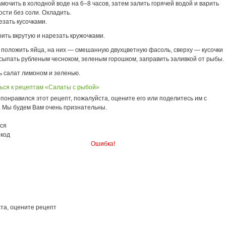
мочить в холодной воде на 6–8 часов, затем залить горячей водой и варить
ости без соли. Охладить.
зать кусочками.
ить вкрутую и нарезать кружочками.
 положить яйца, на них — смешанную двухцветную фасоль, сверху — кусочки
сыпать рубленым чесноком, зеленым горошком, заправить заливкой от рыбы.
 салат лимоном и зеленью.
ься к рецептам «Салаты с рыбой»
понравился этот рецепт, пожалуйста, оцените его или поделитесь им с
. Мы будем Вам очень признательны.
ся
 код
Ошибка!
та, оцените рецепт
2