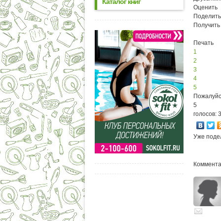
Каталог книг
Оценить
Поделить
Получить
Печать
1
2
3
4
5
Пожалуйс
5
голосов: 
Уже поде
Комментар