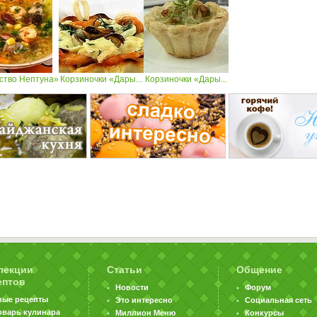
ство Нептуна»
Корзиночки «Дары...
Корзиночки «Дары...
лекции
Статьи
Общение
ептов
Новости
Форум
вые рецепты
Это интересно
Социальная сеть
оварь кулинара
Миллион Меню
Конкурсы