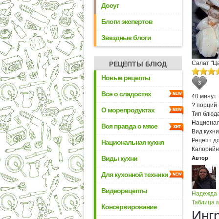
Досуг
Блоги экспертов
Звездные блоги
Салат "Ц
РЕЦЕПТЫ БЛЮД
Новые рецепты
3
Все о сладостях
40 минут
? порций
О морепродуктах
Тип блюда
Национал
Вся правда о мясе
Вид кухни
Рецепт д
Национальная кухня
Калорийн
Виды кухни
Автор
Для кухонной техники
Видеорецепты
Надежда
Таблица м
Консервирование
Инг