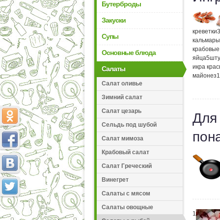
Бутерброды
Закуски
креветки
Супы
кальмары
крабовые
Основные блюда
яйца
5
шту
икра кра
Салаты
майонез
1
Салат оливье
Зимний салат
Салат цезарь
Для
Сельдь под шубой
пон
Салат мимоза
Крабовый салат
Салат Греческий
Винегрет
Салаты с мясом
Салаты овощные
1