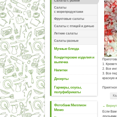
Салаты с рыбой
Салаты
с морепродуктами
Фруктовые салаты
Салаты с птицей и дичью
Летние салаты
Салаты разные
Мучные блюда
Кондитерские изделия и
Приготов
выпечка
1. Кревет
2. Все ин
Напитки
3. Все пе
красную и
Десерты
Гарниры, соусы,
Приятног
полуфабрикаты
Ка
Фотобанк Миллион
← Вернут
Меню
Если Вам 
друзьями