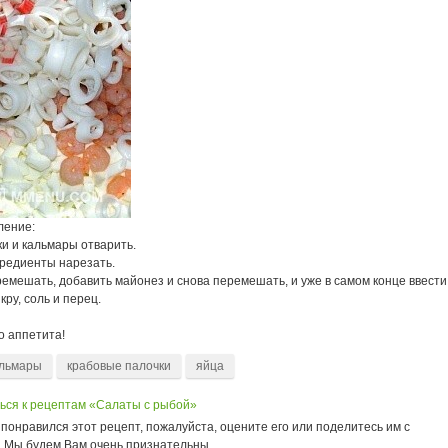
ление:
ки и кальмары отварить.
гредиенты нарезать.
ремешать, добавить майонез и снова перемешать, и уже в самом конце ввести
кру, соль и перец.
о аппетита!
льмары
крабовые палочки
яйца
ься к рецептам «Салаты с рыбой»
понравился этот рецепт, пожалуйста, оцените его или поделитесь им с
. Мы будем Вам очень признательны.