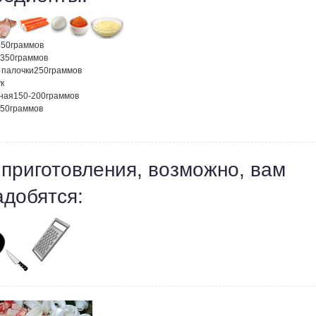
350
граммов
350
граммов
 палочки
250
граммов
к
сная
150-200
граммов
50
граммов
 приготовления, возможно, вам
адобятся: