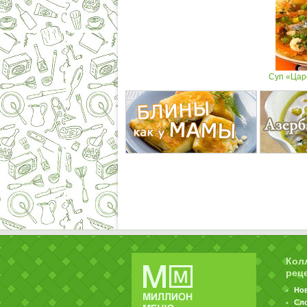
Суп «Цар
Кол
рец
Но
Сл