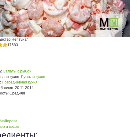
арство Нептуна"
17683
:
Салаты с рыбой
ьная кухня:
Русская кухня
:
Повседневная кухня
обавлен:
20.11.2014
ость:
Средняя
 Майорова
ер и весов
редиенты: