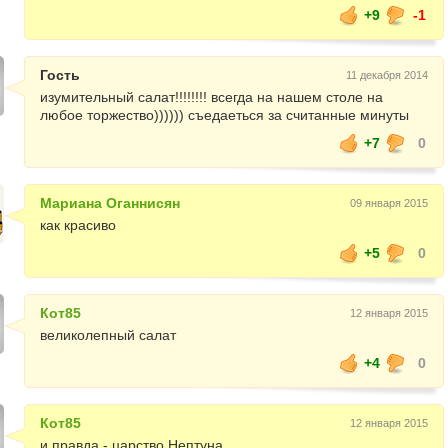
+9
-1
Гость
11 декабря 2014
изумительный салат!!!!!!!! всегда на нашем столе на
любое торжество)))))) съедаеться за считанные минуты
+7
0
Мариана Оганнисян
09 января 2015
как красиво
+5
0
Кот85
12 января 2015
великолепный салат
+4
0
Кот85
12 января 2015
и правда - царство Нептуна.