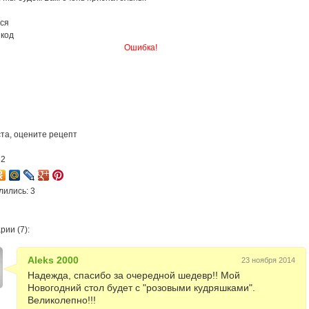
ся
 код
Ошибка!
та, оцените рецепт
32
лились: 3
ии (7):
Aleks 2000
23 ноября 2014
Надежда, спасибо за очередной шедевр!! Мой
Новогодний стол будет с "розовыми кудряшками".
Великолепно!!!