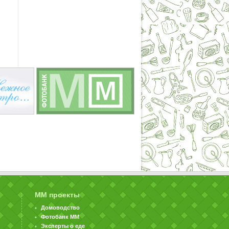
ММ проекты
Домоводство
Фотобанк ММ
Эксперты о еде