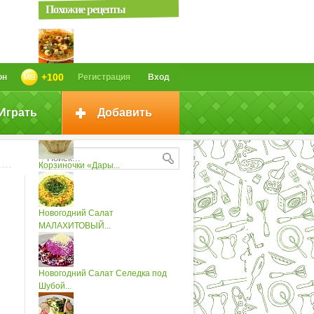
Похожие рецепты
Суп «Царство Нептуна»
+100
он
Регистрация
Вход
Играть
Добавить
Корзиночки «Дары...
Корзиночки «Дары...
Новогодний Салат
МАЛАХИТОВЫЙ...
Новогодний Салат Селедка под
Шубой...