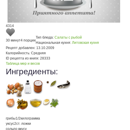
4314
Тип блюда:
Салаты с рыбой
30 минут
4 порции
Национальная кухня:
Литовская кухня
Рецепт добавлен:
13.10.2009
Калорийность:
Средняя
ID рецепта из книги:
28333
Таблица мер и весов
Ингредиенты:
грибы
1/2
килограмма
уксус
2
ст. ложки
соль
по вкусу