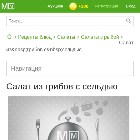
+100
Аукцион
Регистрация
Вход
Рецепты блюд
Салаты
Салаты с рыбой
Салат
из&nbsp;грибов с&nbsp;сельдью
СЕГОДНЯ: 39142 РЕЦЕПТА
Навигация
Салат из грибов с сельдью