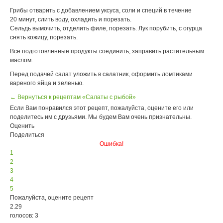
Грибы отварить с добавлением уксуса, соли и специй в течение
20 минут, слить воду, охладить и порезать.
Сельдь вымочить, отделить филе, порезать. Лук порубить, с огурца
снять кожицу, порезать.
Все подготовленные продукты соединить, заправить растительным
маслом.
Перед подачей салат уложить в салатник, оформить ломтиками
вареного яйца и зеленью.
← Вернуться к рецептам «Салаты с рыбой»
Если Вам понравился этот рецепт, пожалуйста, оцените его или
поделитесь им с друзьями. Мы будем Вам очень признательны.
Оценить
Поделиться
Ошибка!
1
2
3
4
5
Пожалуйста, оцените рецепт
2.29
голосов: 3