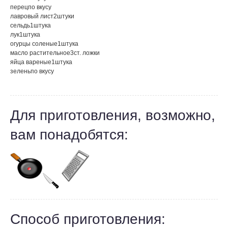
перец
по вкусу
лавровый лист
2
штуки
сельдь
1
штука
лук
1
штука
огурцы соленые
1
штука
масло растительное
3
ст. ложки
яйца вареные
1
штука
зелень
по вкусу
Для приготовления, возможно,
вам понадобятся:
Способ приготовления: