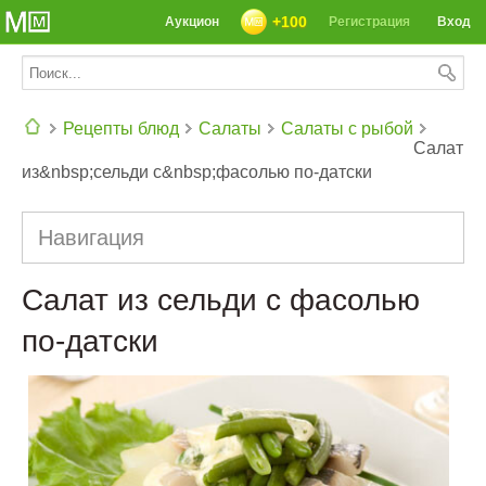
+100
Аукцион
Регистрация
Вход
Рецепты блюд
Салаты
Салаты с рыбой
Салат
из&nbsp;сельди с&nbsp;фасолью по-датски
СЕГОДНЯ: 39142 РЕЦЕПТА
Навигация
Салат из сельди с фасолью
по-датски