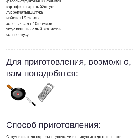
фасоль стручковая
100
граммов
картофель вареный
2
штуки
лук репчатый
1
штука
майонез
1/2
стакана
зеленый салат
10
граммов
уксус винный белый
1/2
ч. ложки
соль
по вкусу
Для приготовления, возможно,
вам понадобятся:
Способ приготовления:
Стручки фасоли нарежьте кусочками и припустите до готовности